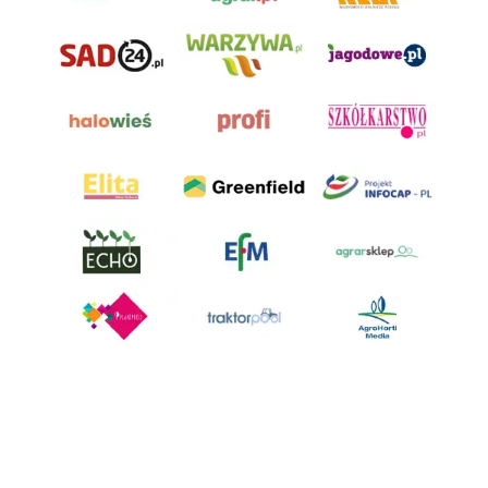
AgroHorti Media Sp. z o.o. ul. Metalowa 5, 60-118 Poznań. Akta rejestrowe
przechowywane w Sądzie Rejonowym Poznań - Nowe Miasto i Wilda w
Poznaniu, VIII Wydziale Gospodarczym, KRS 0001116269, NIP 7792573719,
REGON 529158846, kapitał zakładowy: 3.608.000 PLN.
Wszystkie prezentowane w ramach niniejszego portalu treści są