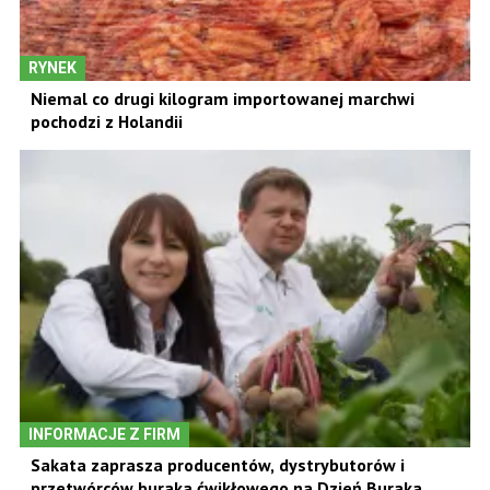
RYNEK
Niemal co drugi kilogram importowanej marchwi
pochodzi z Holandii
INFORMACJE Z FIRM
Sakata zaprasza producentów, dystrybutorów i
przetwórców buraka ćwikłowego na Dzień Buraka