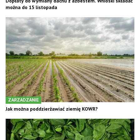
Dopłaty do wymiany dachu z azbestem. Wnioski składać
można do 15 listopada
ZARZADZANIE
Jak można poddzierżawiać ziemię KOWR?