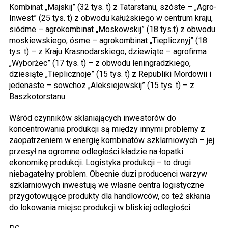
Kombinat „Majskij” (32 tys. t) z Tatarstanu, szóste – „Agro-
Inwest” (25 tys. t) z obwodu kałużskiego w centrum kraju,
siódme – agrokombinat „Moskowskij” (18 tys.t) z obwodu
moskiewskiego, ósme – agrokombinat „Tieplicznyj” (18
tys. t) – z Kraju Krasnodarskiego, dziewiąte – agrofirma
„Wyborżec” (17 tys. t) – z obwodu leningradzkiego,
dziesiąte „Tieplicznoje” (15 tys. t) z Republiki Mordowii i
jedenaste – sowchoz „Aleksiejewskij” (15 tys. t) – z
Baszkotorstanu.
Wśród czynników skłaniających inwestorów do
koncentrowania produkcji są między innymi problemy z
zaopatrzeniem w energię kombinatów szklarniowych – jej
przesył na ogromne odległości kładzie na łopatki
ekonomikę produkcji. Logistyka produkcji – to drugi
niebagatelny problem. Obecnie duzi producenci warzyw
szklarniowych inwestują we własne centra logistyczne
przygotowujące produkty dla handlowców, co też skłania
do lokowania miejsc produkcji w bliskiej odległości.