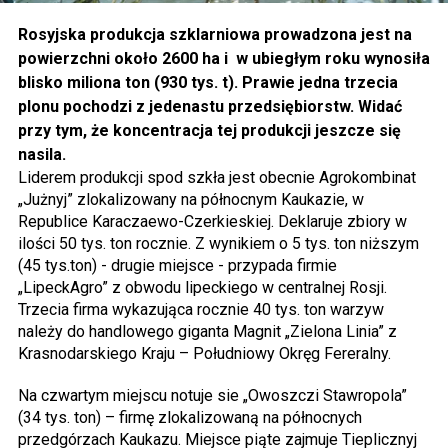
Rosyjska produkcja szklarniowa prowadzona jest na
powierzchni około 2600 ha i w ubiegłym roku wynosiła
blisko miliona ton (930 tys. t). Prawie jedna trzecia
plonu pochodzi z jedenastu przedsiębiorstw. Widać
przy tym, że koncentracja tej produkcji jeszcze się
nasila.
Liderem produkcji spod szkła jest obecnie Agrokombinat
„Jużnyj” zlokalizowany na północnym Kaukazie, w
Republice Karaczaewo-Czerkieskiej. Deklaruje zbiory w
ilości 50 tys. ton rocznie. Z wynikiem o 5 tys. ton niższym
(45 tys.ton) - drugie miejsce - przypada firmie
„LipeckAgro” z obwodu lipeckiego w centralnej Rosji.
Trzecia firma wykazująca rocznie 40 tys. ton warzyw
należy do handlowego giganta Magnit „Zielona Linia” z
Krasnodarskiego Kraju – Południowy Okręg Fereralny.
Na czwartym miejscu notuje sie „Owoszczi Stawropola”
(34 tys. ton) – firmę zlokalizowaną na północnych
przedgórzach Kaukazu. Miejsce piąte zajmuje Tieplicznyj