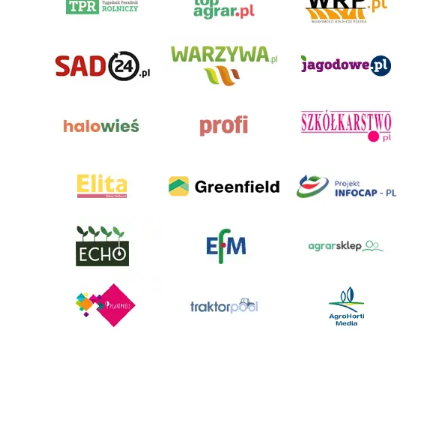
AgroHorti Media Sp. z o.o. ul. Metalowa 5, 60-118 Poznań. Akta rejestrowe
przechowywane w Sądzie Rejonowym Poznań - Nowe Miasto i Wilda w
Poznaniu, VIII Wydziale Gospodarczym, KRS 0001116269, NIP 7792573719,
REGON 529158846, kapitał zakładowy: 3.608.000 PLN.