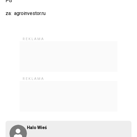
PG
za: agroinvestor.ru
Halo Wieś