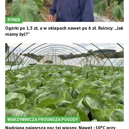
RYNEK
Ogórki po 1,5 zł, a w sklepach nawet po 6 zł. Rolnicy: „Jak
mamy żyć?”
WARZYWNICZA PROGNOZA POGODY
Nadciąga najgorsza noc tej wiosny. Nawet -10°C przy