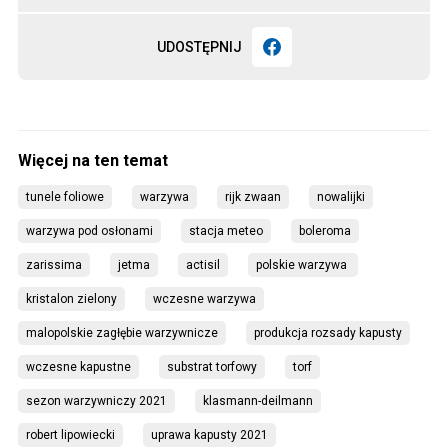
UDOSTĘPNIJ
tunele foliowe
warzywa
rijk zwaan
nowalijki
warzywa pod osłonami
stacja meteo
boleroma
zarissima
jetma
actisil
polskie warzywa 
kristalon zielony
wczesne warzywa
malopolskie zagłębie warzywnicze
produkcja rozsady kapusty
wczesne kapustne
substrat torfowy
torf
sezon warzywniczy 2021
klasmann-deilmann
robert lipowiecki
uprawa kapusty 2021