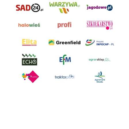
AgroHorti Media Sp. z o.o. ul. Metalowa 5, 60-118 Poznań. Akta rejestrowe
przechowywane w Sądzie Rejonowym Poznań - Nowe Miasto i Wilda w
Poznaniu, VIII Wydziale Gospodarczym, KRS 0001116269, NIP 7792573719,
REGON 529158846, kapitał zakładowy: 3.608.000 PLN.
Wszystkie prezentowane w ramach niniejszego portalu treści są
własnością AgroHorti Media Sp. z o.o, są zastrzeżone i chronione prawem