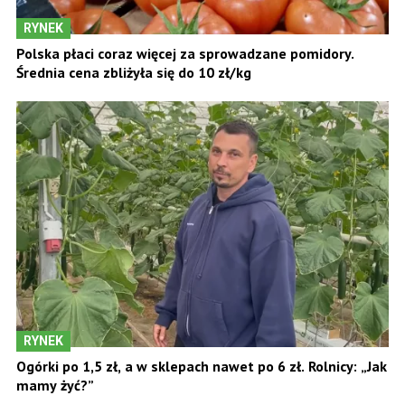
RYNEK
Polska płaci coraz więcej za sprowadzane pomidory.
Średnia cena zbliżyła się do 10 zł/kg
RYNEK
Ogórki po 1,5 zł, a w sklepach nawet po 6 zł. Rolnicy: „Jak
mamy żyć?”