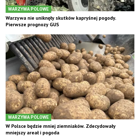
WARZYWA POLOWE
Warzywa nie uniknęły skutków kapryśnej pogody.
Pierwsze prognozy GUS
WARZYWA POLOWE
W Polsce będzie mniej ziemniaków. Zdecydowały
mniejszy areał i pogoda