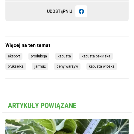
UDOSTĘPNIJ
eksport
produkcja
kapusta
kapusta pekińska
brukselka
jarmuż
ceny warzyw
kapusta włoska
ARTYKUŁY POWIĄZANE