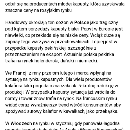
odbił się na producentach młodej kapusty, która uzyskiwała
znaczne ceny na rosyjskim rynku.
Handlowcy określają ten sezon w
Polsce
jako tragiczny
pod kątem sprzedaży kapusty białej. Popyt w Europie jest
niewielki, co przekłada się na niskie ceny. Wciąż duże są
zapasy tego warzywa w przechowalniach. Lepiej jest w
przypadku kapusty pekińskiej, szczególnie z
przeznaczeniem na eksport. Aktualnie polska pekinka
trafia na rynek holenderski, duński i niemiecki.
We
Francji
zimny przełom lutego i marca wpłynął na
sytuację na rynku kapustnych. Dla wielu producentów
kalafiora taka pogoda oznaczała ok. 5-krotną redukcję w
produkcji. W przypadku kapusty sytuacja już wróciła do
normy i towar znów trafia na rynek. Na francuskim rynku
widać coraz wyraźniejszy trend wśród konsumentów, aby
spożywać surowy kalafior w kawałkach, jako przekąska.
W
Włoszech
na rynku w styczniu, gdy panowała łagodna
pogoda kapusty było dużo (z Apulii i Wenecji Euganejskiej)