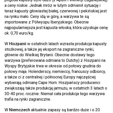
a ceny niskie. Jednak mróz w lutym odmienił sytuację i
teraz kapusty głowiastej białej, czerwonej i pekińskiej jest
na rynku mało. Ceny idą w górę, a warzywa te są
importowane z Półwyspu Iberyjskiego. Obecnie
najpopularniejsza jest kapusta włoska, która uzyskuje cenę
ok. 0,70 euro/kg.
W
Hiszpanii
w ostatnich latach wzrasta produkcja kapusty
stożkowej, a także jej eksport na zagraniczne rynki,
głównie do Wielkiej Brytanii. Obecnie dostawy tego
warzywa (preferowana odmiana to Dutchy) z Hiszpanii na
Wyspy Brytyjskie trwa w okresie od połowy grudnia do
połowy maja. Holenderscy, niemieccy, francuscy odbiorcy,
a także ci z centralnej i północnej Europy najczęściej
wybierają odmianę Cape Horn. Hiszpańscy producenci
zwiększają także produkcję jarmużu, w ostatnich 3 latach o
30-40 proc. rocznie. Niemal cała produkcja tego warzywa
trafia na rynki zagraniczne.
W
Niemczech
aktualnie zapasy są bardzo duże i o 20