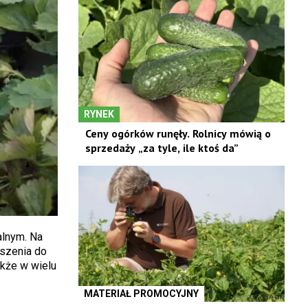
RYNEK
Ceny ogórków runęły. Rolnicy mówią o
sprzedaży „za tyle, ile ktoś da”
alnym. Na
oszenia do
akże w wielu
MATERIAŁ PROMOCYJNY