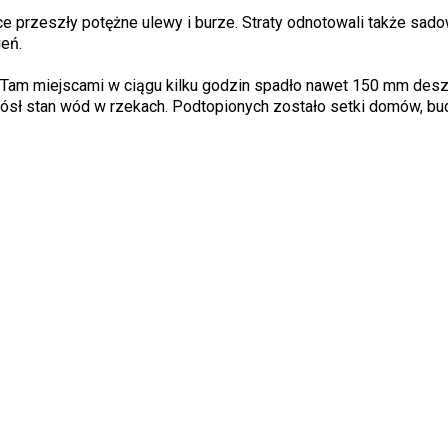
e przeszły potężne ulewy i burze. Straty odnotowali także sado
ień.
i. Tam miejscami w ciągu kilku godzin spadło nawet 150 mm des
zrósł stan wód w rzekach. Podtopionych zostało setki domów, bu