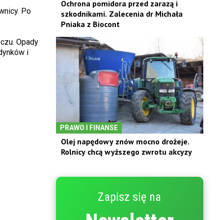
Ochrona pomidora przed zarazą i
wnicy. Po
szkodnikami. Zalecenia dr Michała
Pniaka z Biocont
zczu. Opady
dynków i
PRAWO I FINANSE
Olej napędowy znów mocno drożeje.
Rolnicy chcą wyższego zwrotu akcyzy
Zapisz się na