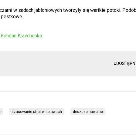
Owczarni w sadach jabłoniowych tworzyły się wartkie potoki. Podo
y pestkowe.
 Bohdan Kravchenko
UDOSTĘPN
e
szacowanie strat w uprawach
deszcze nawalne