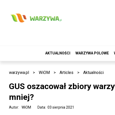
AKTUALNOŚCI
WARZYWA POLOWE
warzywa.pl
>
WiOM
>
Articles
>
Aktualności
GUS oszacował zbiory warzy
mniej?
Autor:
WiOM
Data: 03 sierpnia 2021