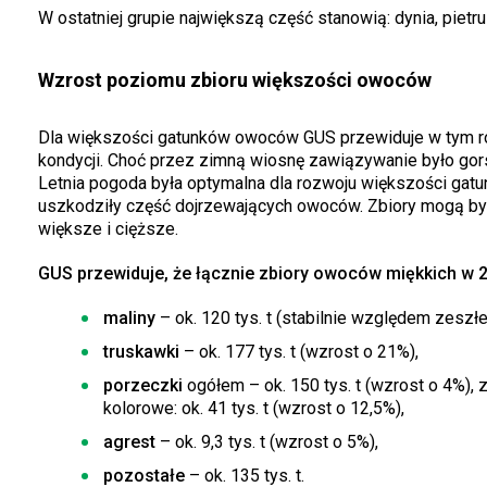
W ostatniej grupie największą część stanowią: dynia, pietr
Wzrost poziomu zbioru większości owoców
Dla większości gatunków owoców GUS przewiduje w tym r
kondycji. Choć przez zimną wiosnę zawiązywanie było gors
Letnia pogoda była optymalna dla rozwoju większości gatu
uszkodziły część dojrzewających owoców. Zbiory mogą być
większe i cięższe.
GUS przewiduje, że łącznie zbiory owoców miękkich w 20
maliny
– ok. 120 tys. t (stabilnie względem zeszłe
truskawki
– ok. 177 tys. t (wzrost o 21%),
porzeczki
ogółem – ok. 150 tys. t (wzrost o 4%), z
kolorowe: ok. 41 tys. t (wzrost o 12,5%),
agrest
– ok. 9,3 tys. t (wzrost o 5%),
pozostałe
– ok. 135 tys. t.