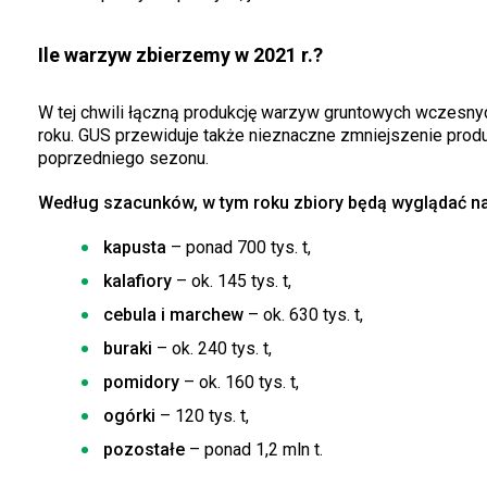
Ile warzyw zbierzemy w 2021 r.?
W tej chwili łączną produkcję warzyw gruntowych wczesnych
roku. GUS przewiduje także nieznaczne zmniejszenie pro
poprzedniego sezonu.
Według szacunków, w tym roku zbiory będą wyglądać na
kapusta
– ponad 700 tys. t,
kalafiory
– ok. 145 tys. t,
cebula i marchew
– ok. 630 tys. t,
buraki
– ok. 240 tys. t,
pomidory
– ok. 160 tys. t,
ogórki
– 120 tys. t,
pozostałe
– ponad 1,2 mln t.