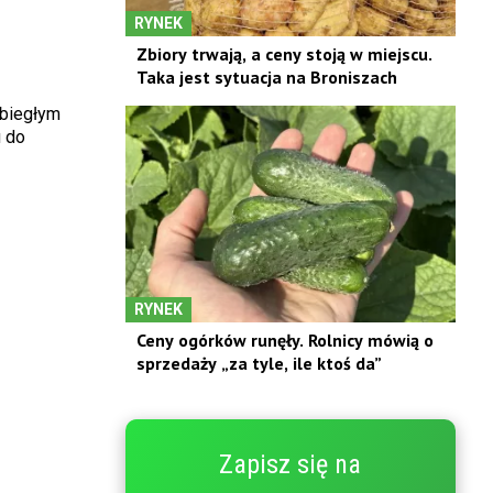
RYNEK
Zbiory trwają, a ceny stoją w miejscu.
Taka jest sytuacja na Broniszach
ubiegłym
 do
RYNEK
Ceny ogórków runęły. Rolnicy mówią o
sprzedaży „za tyle, ile ktoś da”
Zapisz się na