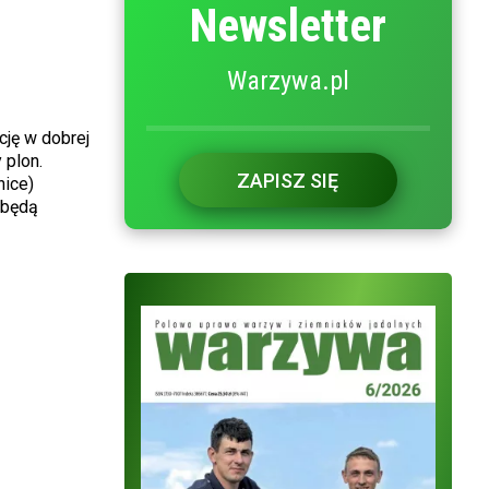
Newsletter
Warzywa.pl
ję w dobrej
 plon.
ZAPISZ SIĘ
nice)
 będą