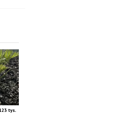
123 tys.
t