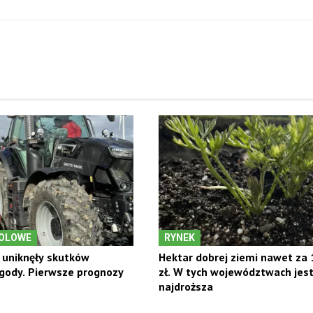
OLOWE
RYNEK
 uniknęły skutków
Hektar dobrej ziemi nawet za 
gody. Pierwsze prognozy
zł. W tych województwach jes
najdroższa