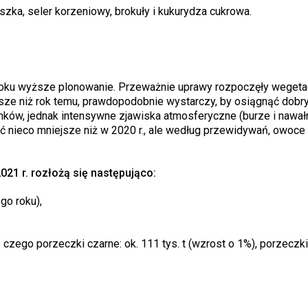
uszka, seler korzeniowy, brokuły i kukurydza cukrowa.
oku wyższe plonowanie. Przeważnie uprawy rozpoczęły wegetac
ze niż rok temu, prawdopodobnie wystarczy, by osiągnąć dobry
nków, jednak intensywne zjawiska atmosferyczne (burze i nawał
 nieco mniejsze niż w 2020 r., ale według przewidywań, owoce
21 r. rozłożą się następująco:
go roku),
 czego porzeczki czarne: ok. 111 tys. t (wzrost o 1%), porzeczki