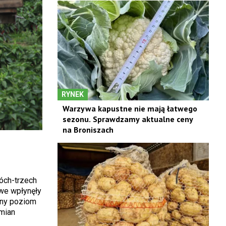
RYNEK
Warzywa kapustne nie mają łatwego
sezonu. Sprawdzamy aktualne ceny
na Broniszach
óch-trzech
owe wpłynęły
zny poziom
dmian