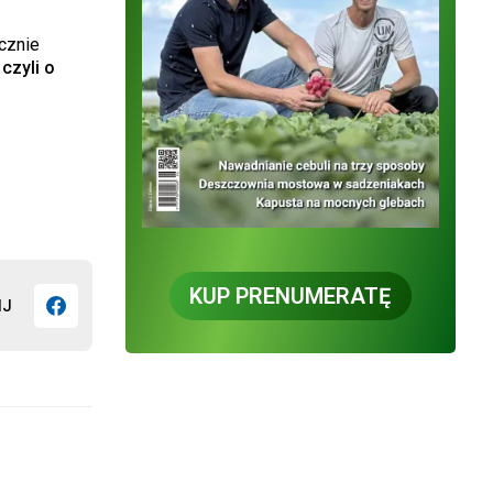
cznie
czyli o
KUP PRENUMERATĘ
IJ