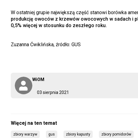
W ostatniej grupie największą część stanowi borówka amery
produkcję owoców z krzewów owocowych w sadach i plant
0,5% więcej w stosunku do zeszłego roku.
Zuzanna Ćwiklińska, źródło: GUS
WiOM
03 sierpnia 2021
zbiory warzyw
gus
zbiory kapusty
zbiory pomidorów