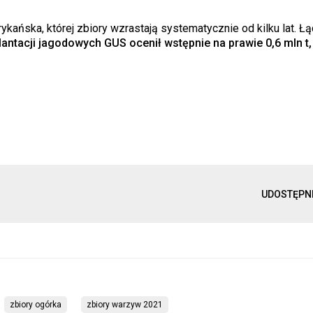
kańska, której zbiory wzrastają systematycznie od kilku lat. Łą
acji jagodowych GUS ocenił wstępnie na prawie 0,6 mln t, 
UDOSTĘPN
zbiory ogórka
zbiory warzyw 2021