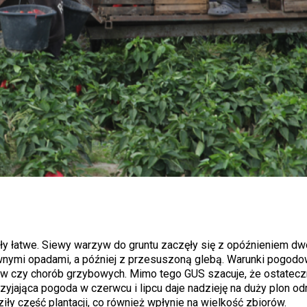
ły łatwe. Siewy warzyw do gruntu zaczęły się z opóźnieniem dw
ywnymi opadami, a później z przesuszoną glebą. Warunki pogod
ków czy chorób grzybowych. Mimo tego GUS szacuje, że ostatec
yjająca pogoda w czerwcu i lipcu daje nadzieję na duży plon o
iły część plantacji, co również wpłynie na wielkość zbiorów.