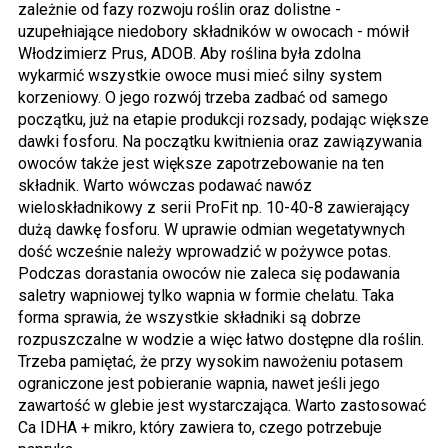
zależnie od fazy rozwoju roślin oraz dolistne -
uzupełniające niedobory składników w owocach - mówił
Włodzimierz Prus, ADOB. Aby roślina była zdolna
wykarmić wszystkie owoce musi mieć silny system
korzeniowy. O jego rozwój trzeba zadbać od samego
początku, już na etapie produkcji rozsady, podając większe
dawki fosforu. Na początku kwitnienia oraz zawiązywania
owoców także jest większe zapotrzebowanie na ten
składnik. Warto wówczas podawać nawóz
wieloskładnikowy z serii ProFit np. 10-40-8 zawierający
dużą dawkę fosforu. W uprawie odmian wegetatywnych
dość wcześnie należy wprowadzić w pożywce potas.
Podczas dorastania owoców nie zaleca się podawania
saletry wapniowej tylko wapnia w formie chelatu. Taka
forma sprawia, że wszystkie składniki są dobrze
rozpuszczalne w wodzie a więc łatwo dostępne dla roślin.
Trzeba pamiętać, że przy wysokim nawożeniu potasem
ograniczone jest pobieranie wapnia, nawet jeśli jego
zawartość w glebie jest wystarczająca. Warto zastosować
Ca IDHA + mikro, który zawiera to, czego potrzebuje