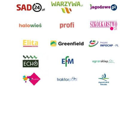
AgroHorti Media Sp. z o.o. ul. Metalowa 5, 60-118 Poznań. Akta rejestrowe
przechowywane w Sądzie Rejonowym Poznań - Nowe Miasto i Wilda w
Poznaniu, VIII Wydziale Gospodarczym, KRS 0001116269, NIP 7792573719,
REGON 529158846, kapitał zakładowy: 3.608.000 PLN.
Wszystkie prezentowane w ramach niniejszego portalu treści są
własnością AgroHorti Media Sp. z o.o, są zastrzeżone i chronione prawem