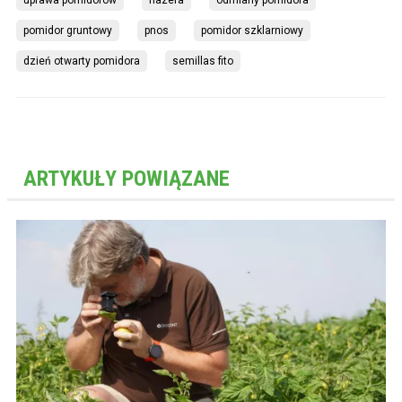
uprawa pomidorów
hazera
odmiany pomidora
pomidor gruntowy
pnos
pomidor szklarniowy
dzień otwarty pomidora
semillas fito
ARTYKUŁY POWIĄZANE