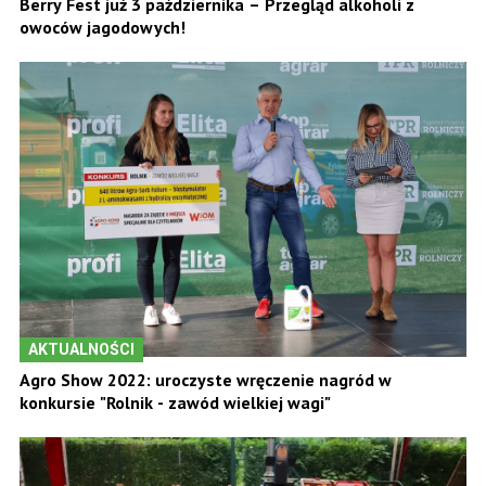
Berry Fest już 3 października – Przegląd alkoholi z
owoców jagodowych!
AKTUALNOŚCI
Agro Show 2022: uroczyste wręczenie nagród w
konkursie "Rolnik - zawód wielkiej wagi"