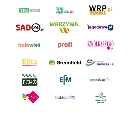
AgroHorti Media Sp. z o.o. ul. Metalowa 5, 60-118 Poznań. Akta rejestrowe
przechowywane w Sądzie Rejonowym Poznań - Nowe Miasto i Wilda w
Poznaniu, VIII Wydziale Gospodarczym, KRS 0001116269, NIP 7792573719,