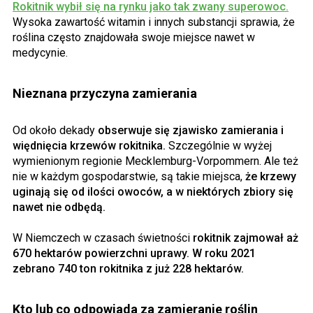
Rokitnik wybił się na rynku jako tak zwany superowoc.
Wysoka zawartość witamin i innych substancji sprawia, że
roślina często znajdowała swoje miejsce nawet w
medycynie.
Nieznana przyczyna zamierania
Od około dekady
obserwuje się zjawisko zamierania i
więdnięcia krzewów rokitnika.
Szczególnie w wyżej
wymienionym regionie Mecklemburg-Vorpommern. Ale też
nie w każdym gospodarstwie, są takie miejsca,
że krzewy
uginają się od ilości owoców, a w niektórych zbiory się
nawet nie odbędą.
W Niemczech w czasach świetności
rokitnik zajmował aż
670 hektarów powierzchni uprawy. W roku 2021
zebrano 740 ton rokitnika z już 228 hektarów.
Kto lub co odpowiada za zamieranie roślin