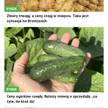
RYNEK
Zbiory trwają, a ceny stoją w miejscu. Taka jest
sytuacja na Broniszach
RYNEK
Ceny ogórków runęły. Rolnicy mówią o sprzedaży „za
tyle, ile ktoś da”