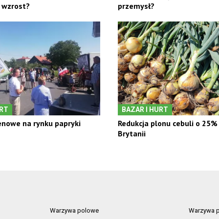
 wzrost?
przemysł?
URT
BAZAR I HURT
nowe na rynku papryki
Redukcja plonu cebuli o 25% 
Brytanii
Warzywa polowe
Warzywa p