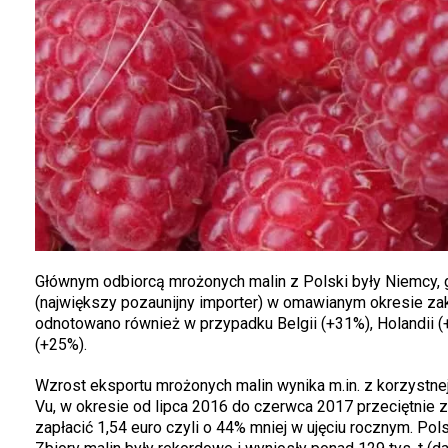
Głównym odbiorcą mrożonych malin z Polski były Niemcy, gdzi
(największy pozaunijny importer) w omawianym okresie zak
odnotowano również w przypadku Belgii (+31%), Holandii (+2
(+25%).
Wzrost eksportu mrożonych malin wynika m.in. z korzystnej
Vu, w okresie od lipca 2016 do czerwca 2017 przeciętnie z
zapłacić 1,54 euro czyli o 44% mniej w ujęciu rocznym. Po