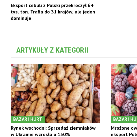
Eksport cebuli z Polski przekroczył 64
tys. ton. Trafia do 31 krajów, ale jeden
dominuje
ARTYKUŁY Z KATEGORII
BAZAR I HURT
BAZAR I H
Rynek wschodni: Sprzedaż ziemniaków
Mrożone ow
w Ukrainie wzrosła o 150%
eksport Pol