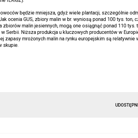
ane IERiGŻ).
owoców będzie mniejsza, gdyż wiele plantacji, szczególnie od
ak ocenia GUS, zbiory malin w br. wyniosą ponad 100 tys. ton, c
la zbiorów malin jesiennych, mogą one osiągnąć ponad 110 tys. t
u w Serbii. Niższa produkcja u kluczowych producentów w Europ
ej zapasy mrożonych malin na rynku europejskim są relatywnie 
 skupie.
UDOSTĘPN