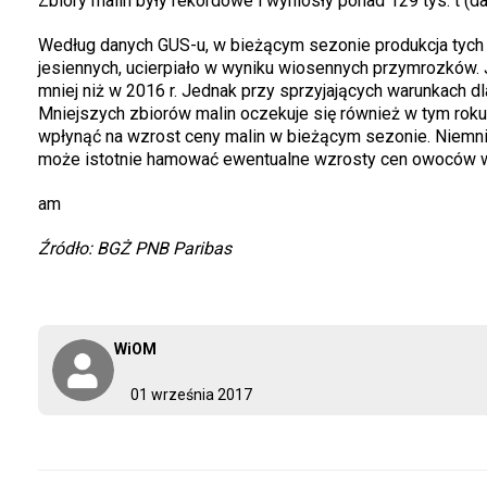
Zbiory malin były rekordowe i wyniosły ponad 129 tys. t (d
Według danych GUS-u, w bieżącym sezonie produkcja tych 
jesiennych, ucierpiało w wyniku wiosennych przymrozków. J
mniej niż w 2016 r. Jednak przy sprzyjających warunkach d
Mniejszych zbiorów malin oczekuje się również w tym rok
wpłynąć na wzrost ceny malin w bieżącym sezonie. Niemni
może istotnie hamować ewentualne wzrosty cen owoców w
am
Źródło: BGŻ PNB Paribas
WiOM
01 września 2017