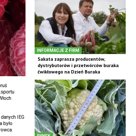
INFORMACJE Z FIRM
Sakata zaprasza producentów,
dystrybutorów i przetwórców buraka
ćwikłowego na Dzień Buraka
oruś
ksportu
 Włoch
 danych IEG
a było
rowca.
RYNEK