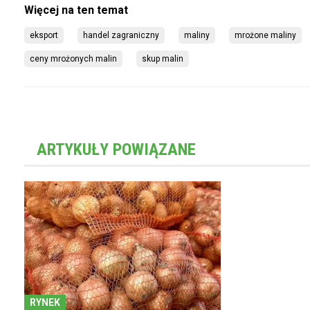
eksport
handel zagraniczny
maliny
mrożone maliny
ceny mrożonych malin
skup malin
ARTYKUŁY POWIĄZANE
RYNEK