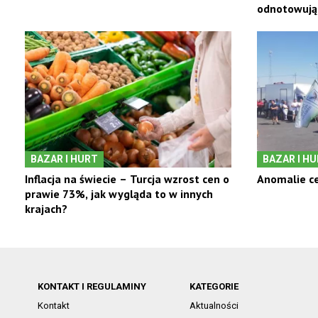
odnotowują
BAZAR I HURT
BAZAR I H
Inflacja na świecie – Turcja wzrost cen o
Anomalie ce
prawie 73%, jak wygląda to w innych
krajach?
KONTAKT I REGULAMINY
KATEGORIE
Kontakt
Aktualności