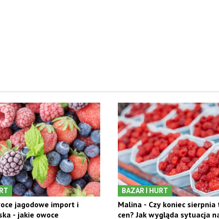
URT
BAZAR I HURT
oce jagodowe import i
Malina - Czy koniec sierpnia
ska - jakie owoce
cen? Jak wygląda sytuacja n