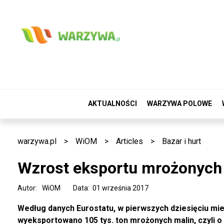
AKTUALNOŚCI
WARZYWA POLOWE
warzywa.pl
>
WiOM
>
Articles
>
Bazar i hurt
Wzrost eksportu mrożonych
Autor:
WiOM
Data: 01 września 2017
Według danych Eurostatu, w pierwszych dziesięciu mies
wyeksportowano 105 tys. ton mrożonych malin, czyli o