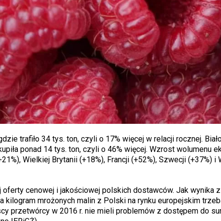
e trafiło 34 tys. ton, czyli o 17% więcej w relacji rocznej. Biał
upiła ponad 14 tys. ton, czyli o 46% więcej. Wzrost wolumenu e
1%), Wielkiej Brytanii (+18%), Francji (+52%), Szwecji (+37%) i
 oferty cenowej i jakościowej polskich dostawców. Jak wynika z
a kilogram mrożonych malin z Polski na rynku europejskim trzeb
lscy przetwórcy w 2016 r. nie mieli problemów z dostępem do su