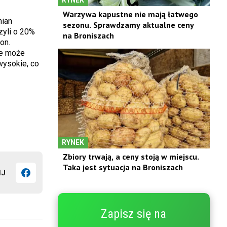
Warzywa kapustne nie mają łatwego
mian
sezonu. Sprawdzamy aktualne ceny
zyli o 20%
na Broniszach
on.
ie może
wysokie, co
RYNEK
Zbiory trwają, a ceny stoją w miejscu.
Taka jest sytuacja na Broniszach
IJ
Zapisz się na