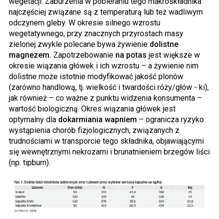
wegetacji. Zaburzenia w pobieraniu tego makroskładnika
najczęściej związane są z temperaturą lub też wadliwym
odczynem gleby. W okresie silnego wzrostu
wegetatywnego, przy znacznych przyrostach masy
zielonej zwykle polecane bywa żywienie
dolistne
magnezem.
Zapotrzebowanie
na potas
jest większe w
okresie wiązania główek i ich wzrostu – a żywienie nim
dolistne może istotnie modyfikować jakość plonów
(zarówno handlową, tj. wielkość i twardości róży/głów - ki),
jak również – co ważne z punktu widzenia konsumenta –
wartość biologiczną. Okres wiązania główek jest
optymalny dla
dokarmiania wapniem
– ogranicza ryzyko
wystąpienia chorób fizjologicznych, związanych z
trudnościami w transporcie tego składnika, objawiającymi
się wewnętrznymi nekrozami i brunatnieniem brzegów liści
(np. tipburn).