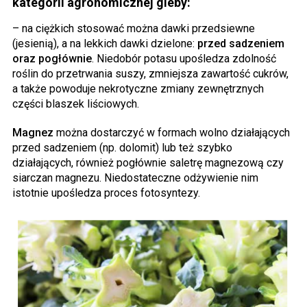
kategorii agronomicznej gleby:
– na ciężkich stosować można dawki przedsiewne
(jesienią), a na lekkich dawki dzielone:
przed sadzeniem
oraz pogłównie
. Niedobór potasu upośledza zdolność
roślin do przetrwania suszy, zmniejsza zawartość cukrów,
a także powoduje nekrotyczne zmiany zewnętrznych
części blaszek liściowych.
Magnez
można dostarczyć w formach wolno działających
przed sadzeniem (np. dolomit) lub też szybko
działających, również pogłównie saletrę magnezową czy
siarczan magnezu. Niedostateczne odżywienie nim
istotnie upośledza proces fotosyntezy.