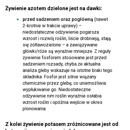
Żywienie azotem dzielone jest na dawki:
przed sadzeniem oraz pogłówną
(nawet
2-krotnie w trakcie uprawy) –
niedostateczne odżywienie pogarsza
wzrost i rozwój roślin, liście drobnieją, stają
się żółtawozielone – a zawiązywane
główki/róże są wyraźnie mniejsze. Z reguły
żywienie fosforem stosowane jest przed
sadzeniem rozsady, chyba że aktualna
analiza gleby wskazuje na istotne braki tego
składnika. Fosfor jest silnie wiązany
chemicznie przez glebę, co uniemożliwia
wypłukiwanie go. Niedostateczne
odżywienie nim roślin wyraźnie osłabia
wzrost roślin i opóźnia wejście w okres
plonowania.
Z kolei żywienie potasem zróżnicowane jest od