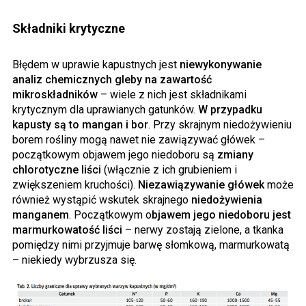
Składniki krytyczne
Błędem w uprawie kapustnych jest
niewykonywanie
analiz chemicznych gleby na zawartość
mikroskładników
– wiele z nich jest składnikami
krytycznym dla uprawianych gatunków.
W przypadku
kapusty są to mangan i bor
. Przy skrajnym niedożywieniu
borem rośliny mogą nawet nie zawiązywać główek –
początkowym objawem jego niedoboru są
zmiany
chlorotyczne liści
(włącznie z ich grubieniem i
zwiększeniem kruchości).
Niezawiązywanie główek
może
również wystąpić wskutek skrajnego
niedożywienia
manganem
. Początkowym o
bjawem jego niedoboru jest
marmurkowatość liści
– nerwy zostają zielone, a tkanka
pomiędzy nimi przyjmuje barwę słomkową, marmurkowatą
– niekiedy wybrzusza się.