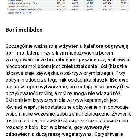
Bor i molibden
Szczególnie ważną rolę
w żywieniu kalafiora odgrywają
bor i molibden.
Przy silnym niedożywieniu borem
występować może
brunatnienie i pękanie róż,
a objawem
niedoboru molibdenu jest
zniekształcenie liści
(blaszka
liściowa staje się wąska, o zakrzywionym brzegu). Przy
ostrym niedoborze tego mikroskładnika
blaszki liściowe
nie są w ogóle wytwarzane, pozostają tylko nerwy
(tzw.
biczykowatość roślin), a rośliny
mogą nie wiązać róż.
Składnikiem krytycznym dla warzyw kapustnych jest
również
wapń,
niedostateczne odżywienie nim powoduje
wspomniane wcześniej zaburzenia fizjologiczne. Żywienie
roślin molibdenem zwykle stosuje się tuż po posadzeniu
rozsady, z kolei
bor w okresie, gdy wytworzyły
odpowiednio dużą masę wegetatywną.
Opryskiwanie