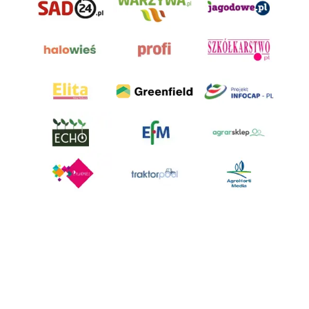
AgroHorti Media Sp. z o.o. ul. Metalowa 5, 60-118 Poznań. Akta rejestrowe
przechowywane w Sądzie Rejonowym Poznań - Nowe Miasto i Wilda w
Poznaniu, VIII Wydziale Gospodarczym, KRS 0001116269, NIP 7792573719,
REGON 529158846, kapitał zakładowy: 3.608.000 PLN.
Wszystkie prezentowane w ramach niniejszego portalu treści są
własnością AgroHorti Media Sp. z o.o, są zastrzeżone i chronione prawem
autorskim, kopiowanie i dalsze rozpowszechnianie treści jest zabronione.