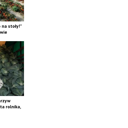
na stoły!”
ewie
arzyw
ta rolnika,