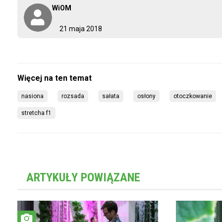
WiOM
21 maja 2018
nasiona
rozsada
sałata
osłony
otoczkowanie
stretcha f1
ARTYKUŁY POWIĄZANE