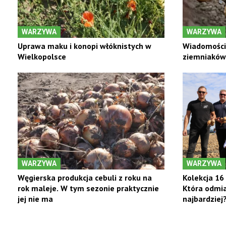
WARZYWA
WARZYWA
Uprawa maku i konopi włóknistych w
Wiadomości 
Wielkopolsce
ziemniaków 
WARZYWA
WARZYWA
Węgierska produkcja cebuli z roku na
Kolekcja 16
rok maleje. W tym sezonie praktycznie
Która odmia
jej nie ma
najbardziej