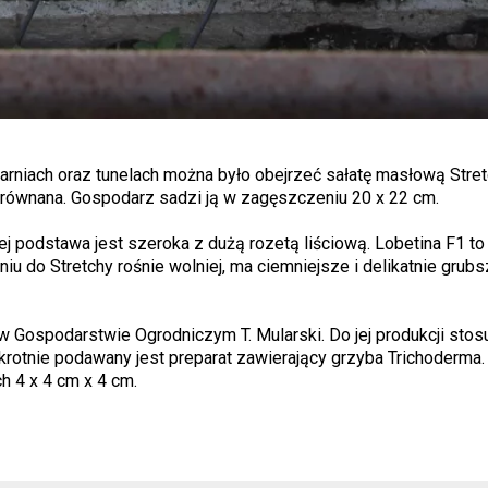
rniach oraz tunelach można było obejrzeć sałatę masłową Stret
wyrównana. Gospodarz sadzi ją w zagęszczeniu 20 x 22 cm.
Jej podstawa jest szeroka z dużą rozetą liściową. Lobetina F1 t
u do Stretchy rośnie wolniej, ma ciemniejsze i delikatnie grubsz
Gospodarstwie Ogrodniczym T. Mularski. Do jej produkcji stosuj
rotnie podawany jest preparat zawierający grzyba Trichoderma
h 4 x 4 cm x 4 cm.