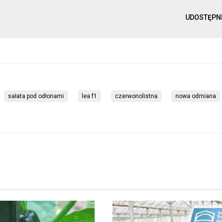
UDOSTĘPN
sałata pod odłonami
lea f1
czerwonolistna
nowa odmiana