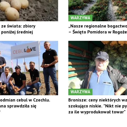
WARZYWA
ze świata: zbiory
„Nasze regionalne bogactwo 
poniżej średniej
– Święto Pomidora w Rogoż
WARZYWA
 odmian cebul w Czechlu.
Bronisze: ceny niektórych w
na sprawdziła się
szokująco niskie. "Nikt nie py
?
za ile wyprodukował towar"