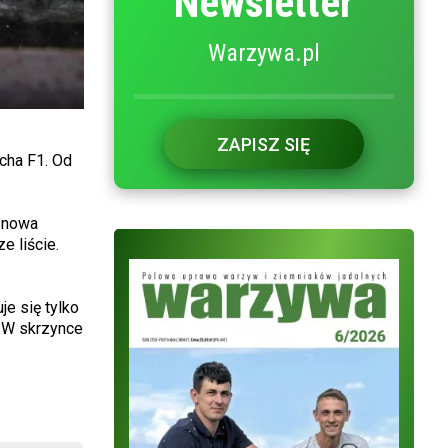
Newsletter
Warzywa.pl
ZAPISZ SIĘ
cha F1. Od
o nowa
e liście.
e się tylko
. W skrzynce