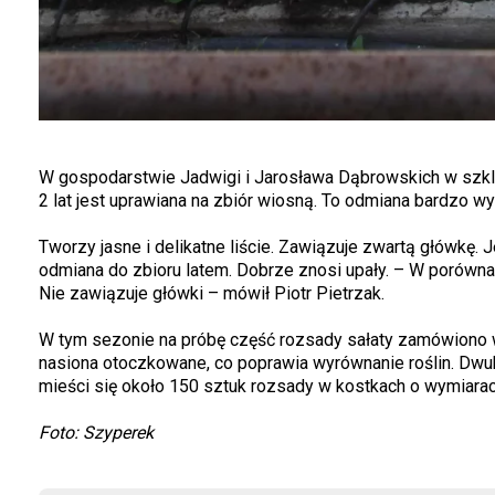
W gospodarstwie Jadwigi i Jarosława Dąbrowskich w szkla
2 lat jest uprawiana na zbiór wiosną. To odmiana bardzo 
Tworzy jasne i delikatne liście. Zawiązuje zwartą główkę. 
odmiana do zbioru latem. Dobrze znosi upały. – W porównani
Nie zawiązuje główki – mówił Piotr Pietrzak.
W tym sezonie na próbę część rozsady sałaty zamówiono w 
nasiona otoczkowane, co poprawia wyrównanie roślin. Dwuk
mieści się około 150 sztuk rozsady w kostkach o wymiarac
Foto: Szyperek