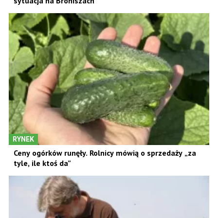
sytuacja na Broniszach
RYNEK
Ceny ogórków runęły. Rolnicy mówią o sprzedaży „za
tyle, ile ktoś da”