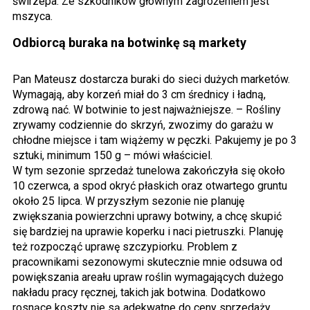
świrzepa. Ze szkodników głównym zagrożeniem jest
mszyca.
Odbiorcą buraka na botwinkę są markety
Pan Mateusz dostarcza buraki do sieci dużych marketów.
Wymagają, aby korzeń miał do 3 cm średnicy i ładną,
zdrową nać. W botwinie to jest najważniejsze. – Rośliny
zrywamy codziennie do skrzyń, zwozimy do garażu w
chłodne miejsce i tam wiążemy w pęczki. Pakujemy je po 3
sztuki, minimum 150 g – mówi właściciel.
W tym sezonie sprzedaż tunelowa zakończyła się około
10 czerwca, a spod okryć płaskich oraz otwartego gruntu
około 25 lipca. W przyszłym sezonie nie planuję
zwiększania powierzchni uprawy botwiny, a chcę skupić
się bardziej na uprawie koperku i naci pietruszki. Planuję
też rozpocząć uprawę szczypiorku. Problem z
pracownikami sezonowymi skutecznie mnie odsuwa od
powiększania areału upraw roślin wymagających dużego
nakładu pracy ręcznej, takich jak botwina. Dodatkowo
rosnące koszty nie są adekwatne do ceny sprzedaży