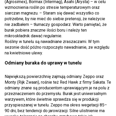
(Agrosimex), Bormax (Intermag), Asahi (Arysta) – w celu
wzmocnienia roślin po stresie temperaturowym oraz
siarczan magnezu. – Staram się dawać wszystko co
potrzebne, by nie mieć do siebie pretensji, że należycie
nie zadbałem – tłumaczy gospodarz. Warto pamiętać, że
burak pobiera znaczne ilości boru i należy ten
mikroskładnik dawać regularnie.
Rośliny w tunelu są nawadniane zraszaczami. W tym
sezonie dość późno rozpoczęto nawadnianie, ze względu
na kwietniowe ulewy.
Odmiany buraka do uprawy w tunelu
Największą powierzchnię zajmują odmiany Zeppo oraz
Monty (Rijk Zwaan), rośnie też Red Hawk z firmy Sakata. Te
odmiany znane są producentom uprawiającym je na polu z
przeznaczeniem do przemysłu. Burak jest uniwersalnym
warzywem, które świetnie sprawdza się w produkcji
przyspieszanej w tunelu. Zeppo ma okres wegetacji 85–
90 dni, bez tendencji do jarowizacji. Silne ulistnienie ma