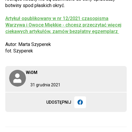
botwiny spod płaskich okryć.
Artykuł opublikowany w nr 12/2021 czasopisma
Warzywa i Owoce Miękkie - chcesz przeczytać więcej
ciekawych artykułów, zamów bezpłatny egzemplarz
Autor: Marta Szyperek
fot. Szyperek
WiOM
31 grudnia 2021
UDOSTĘPNIJ