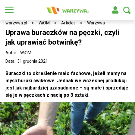
warzywa.pl
>
WiOM
>
Articles
>
Warzywa
Uprawa buraczków na pęczki, czyli
jak uprawiać botwinkę?
Autor:
WiOM
Data: 31 grudnia 2021
Buraczki to określenie mało fachowe, jeżeli mamy na
myśli buraki ćwikłowe. Jednak we wczesnej produkcji
jest jak najbardziej uzasadnione – są małe i sprzedaje
się je w pęczkach z nacią po 3 sztuki.