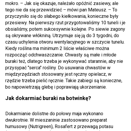
mokro. – Jak się okazuje, należało opóźnić zasiewy, ale
tego nie da się przewidzieć – mówi pan Mateusz. – To
przyczyniło się do słabego kiełkowania, konieczne były
przesiewy. Na pierwszy rzut przygotowaliśmy 10 tuneli i je
obsialiśmy, potem sukcesywnie kolejne. Po siewie zagony
są okrywane włókniną. Utrzymuje się ją do 3 tygodni, do
czasu uchylenia otworu wentylacyjnego w szczycie tunelu.
Kiedy roślina ma minimum 2 liście właściwe można
rozpocząć odchwaszczanie. Chwasty są małe i młode
buraki też, dlatego trzeba je wykonywać starannie, aby nie
przysypać "serca" rośliny. Do usuwania chwastów w
międzyrzędziach stosowany jest ręczny opielacz, w
rzędzie trzeba pielić ręcznie. Takie zabiegi są konieczne,
bo napowietrzają glebę i poprawiają ukorzenianie.
Jak dokarmiać buraki na botwinkę?
Dokarmianie dolistne do połowy maja wykonano
dwukrotnie. W mieszaninie zastosowano preparat
humusowy (Nutrigreen), Rosafert z przewagą potasu