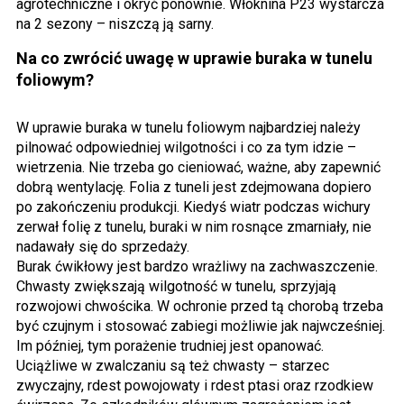
agrotechniczne i okryć ponownie. Włóknina P23 wystarcza
na 2 sezony – niszczą ją sarny.
Na co zwrócić uwagę w uprawie buraka w tunelu
foliowym?
W uprawie buraka w tunelu foliowym najbardziej należy
pilnować odpowiedniej wilgotności i co za tym idzie –
wietrzenia. Nie trzeba go cieniować, ważne, aby zapewnić
dobrą wentylację. Folia z tuneli jest zdejmowana dopiero
po zakończeniu produkcji. Kiedyś wiatr podczas wichury
zerwał folię z tunelu, buraki w nim rosnące zmarniały, nie
nadawały się do sprzedaży.
Burak ćwikłowy jest bardzo wrażliwy na zachwaszczenie.
Chwasty zwiększają wilgotność w tunelu, sprzyjają
rozwojowi chwościka. W ochronie przed tą chorobą trzeba
być czujnym i stosować zabiegi możliwie jak najwcześniej.
Im później, tym porażenie trudniej jest opanować.
Uciążliwe w zwalczaniu są też chwasty – starzec
zwyczajny, rdest powojowaty i rdest ptasi oraz rzodkiew