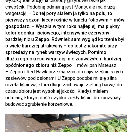
wysoką tolerancję na choroby grzybowe takie jak
chwościk. Podobną odmianą jest Monty, ale ma dłużą
wegetację. –
Do tej pory siałem ją tylko na polu, to
pierwszy sezon, kiedy rośnie w tunelu foliowym – mówi
gospodarz. – Wyszła w tym roku najlepiej, ma piękny
kolor ogonka liściowego, intensywnie czerwony
bardziej niż u Zeppo. Również sam wygląd korzenia był
o wiele bardziej atrakcyjny – co jest znakomite przy
sprzedaży na rynek warzyw świeżych. Pomimo
dłuższego okresu wegetacji nie zauważyłem bardziej
opóźnionego zbioru niż Zeppo
– mówi pan Mateusz.
– Zeppo i Red Hawk przeznaczam do najwcześniejszych
zasiewów pod osłonami. U Zeppo podoba mi się silna
rozeta liściowa, która długo zachowuje zieloną barwę, do
czasu zbioru jest wysokiej jakości. Kiedyś miałem
odmiany, którym dość szybko żółkły liście, bo zaczynały
budować zgrubienie korzeniowe.