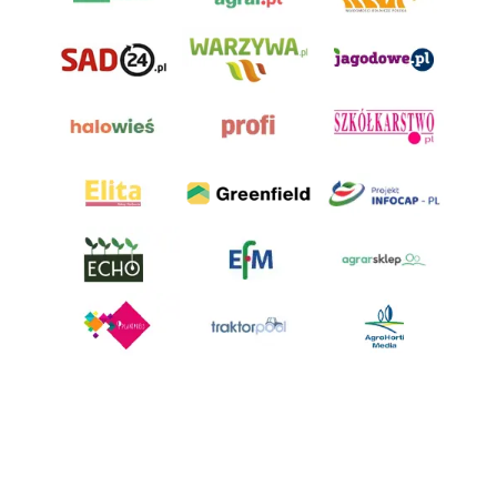
AgroHorti Media Sp. z o.o. ul. Metalowa 5, 60-118 Poznań. Akta rejestrowe
przechowywane w Sądzie Rejonowym Poznań - Nowe Miasto i Wilda w
Poznaniu, VIII Wydziale Gospodarczym, KRS 0001116269, NIP 7792573719,
REGON 529158846, kapitał zakładowy: 3.608.000 PLN.
Wszystkie prezentowane w ramach niniejszego portalu treści są