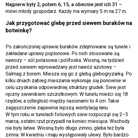
Najpierw były 2, potem 6, 15, a obecnie jest ich 31 –
mówi młody gospodarz. Każdy ma wymiary 5 m na 27 m.
Jak przygotować glebę przed siewem buraków na
botwinkę?
Po zakończonej uprawie buraków zdejmowane są tunele i
zakładane uprawy poplonowe. Po nich stosowane są
nawozy – sól potasowa i polifoska. Wiosną, na tydzień
przed siewem wprowadzany jest nawóz azotowy –
Salmag z borem. Miesza się go z glebą glebogryzarką. Po
kilku dniach zabieg mieszania wykonuje się ponownie w
celu uzyskania odpowiedniej struktury grudek. Siew jest
ręczny siewnikiem szczotkowym. W tunelu mieści się 18
rzędów, a odległość między nasionami to 4 cm. Takie
zagęszczenie zapewnia lepszą wentylację łanu.
W tym roku w tunelach foliowych siew rozpoczął się 2–3
marca, ostatni rzut przypadł na koniec miesiąca. Wschody
nie były łatwe. Wiosną było długo zimno, gleba też była
zimna. W kwietniu i maju występowały ulewy. Było bardzo