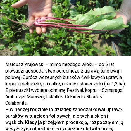
Mateusz Krajewski – mimo młodego wieku – od 5 lat
prowadzi gospodarstwo ogrodnicze z uprawą tunelową i
polową. Oprócz wczesnych buraków ćwikłowych uprawia
koper i pietruszkę na natkę, cukinię i słoneczniki (na 1,2 ha).
Z pietruszki wybiera odmianę Festival, kopru – Szmaragd,
Ambrozja, Moravan, Lukullus. Cukinia to Rhodos i
Calabonita.
– W naszej rodzinie to dziadek zapoczątkował uprawę
buraków w tunelach foliowych, ale tych niskich i
wąskich. Kiedy ja przejąłem produkcję, rozpocząłem ją
w wyższych obiektach, co znacznie ułatwiło pracę.