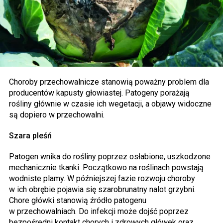
Choroby przechowalnicze stanowią poważny problem dla
producentów kapusty głowiastej. Patogeny porażają
rośliny głównie w czasie ich wegetacji, a objawy widoczne
są dopiero w przechowalni.
Szara pleśń
Patogen wnika do rośliny poprzez osłabione, uszkodzone
mechanicznie tkanki. Początkowo na roślinach powstają
wodniste plamy. W późniejszej fazie rozwoju choroby
w ich obrębie pojawia się szarobrunatny nalot grzybni.
Chore główki stanowią źródło patogenu
w przechowalniach. Do infekcji może dojść poprzez
bezpośredni kontakt chorych i zdrowych główek oraz