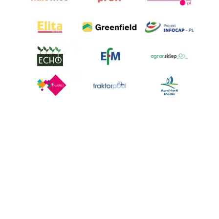
AgroHorti Media Sp. z o.o. ul. Metalowa 5, 60-118 Poznań. Akta rejestrowe
przechowywane w Sądzie Rejonowym Poznań - Nowe Miasto i Wilda w
Poznaniu, VIII Wydziale Gospodarczym, KRS 0001116269, NIP 7792573719,
REGON 529158846, kapitał zakładowy: 3.608.000 PLN.
Wszystkie prezentowane w ramach niniejszego portalu treści są
własnością AgroHorti Media Sp. z o.o, są zastrzeżone i chronione prawem
autorskim, kopiowanie i dalsze rozpowszechnianie treści jest zabronione.
(art. 25 ust. 1 pkt 1b ustawy z 4 lutego 1994 roku o prawie autorskim i
prawach pokrewnych.