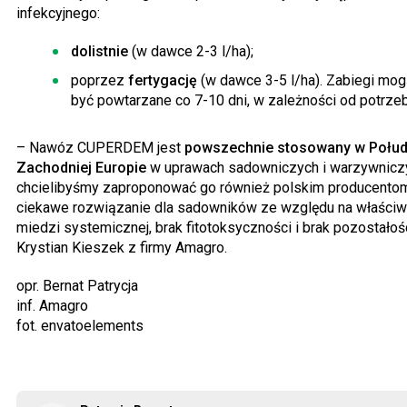
infekcyjnego:
dolistnie
(w dawce 2-3 l/ha);
poprzez
fertygację
(w dawce 3-5 l/ha). Zabiegi mo
być powtarzane co 7-10 dni, w zależności od potrzeb
– Nawóz CUPERDEM jest
powszechnie stosowany w Połudn
Zachodniej Europie
w uprawach sadowniczych i warzywniczy
chcielibyśmy zaproponować go również polskim producentom
ciekawe rozwiązanie dla sadowników ze względu na właściw
miedzi systemicznej, brak fitotoksyczności i brak pozostało
Krystian Kieszek z firmy Amagro.
opr. Bernat Patrycja
inf. Amagro
fot. envatoelements