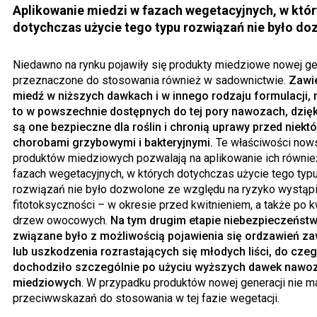
Aplikowanie miedzi w fazach wegetacyjnych, w któ
dotychczas użycie tego typu rozwiązań nie było d
Niedawno na rynku pojawiły się produkty miedziowe nowej gen
przeznaczone do stosowania również w sadownictwie.
Zawie
miedź w niższych dawkach i w innego rodzaju formulacji, n
to w powszechnie dostępnych do tej pory nawozach, dzię
są one bezpieczne dla roślin i chronią uprawy przed niekt
chorobami grzybowymi i bakteryjnymi.
Te właściwości now
produktów miedziowych pozwalają na aplikowanie ich równie
fazach wegetacyjnych, w których dotychczas użycie tego typ
rozwiązań nie było dozwolone ze względu na ryzyko wystąpi
fitotoksyczności – w okresie przed kwitnieniem, a także po k
drzew owocowych.
Na tym drugim etapie niebezpieczeńst
związane było z możliwością pojawienia się ordzawień z
lub uszkodzenia rozrastających się młodych liści, do cze
dochodziło szczególnie po użyciu wyższych dawek naw
miedziowych
. W przypadku produktów nowej generacji nie m
przeciwwskazań do stosowania w tej fazie wegetacji.