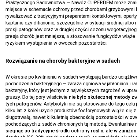
Praktycznego Sadownictwa. – Nawóz CUPERDEM może znal
miejsce w schemacie ochrony przed chorobami grzybowymi i
rywalizować z tradycyjnymi preparatami kontaktowymi, opart
kaptanie czy ditianonie, szczególnie w sytuacji średniej albo 
presji patogenów oraz w drugiej części sezonu wegetacyjneg
presja chorób jest mniejsza, a stosowanie fungicydów wiąże 
ryzykiem wystąpienia w owocach pozostałości.
Rozwiązanie na choroby bakteryjne w sadach
W okresie po kwitnieniu w sadach występują bardzo uciążliw
pochodzenia bakteryjnego – zaraza ogniowa w jabłoniach i ra
bakteryjny, który jest jednym z największych zagrożeń w upra
gruszy. Do tej pory właściwie
nie było skutecznej metody z
tych patogenów.
Antybiotyki nie są stosowane do tego celu 
kilku lat, z kolei użycie produktów fosforynowych wiąże się z
długotrwałą, nawet kilkuletnią obecnością pozostałości w o
pochodzących z sadów chronionych tą metodą. Ewentualnie
sięgnąć po tradycyjne środki ochrony roślin, ale w zaniżo