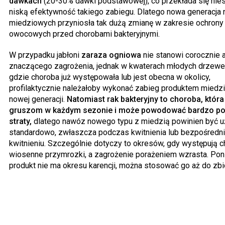
dawkach
(20-30% dawki podstawowej), co przekłada się nies
niską efektywność takiego zabiegu. Dlatego nowa generacj
miedziowych przyniosła tak dużą zmianę w zakresie ochrony
owocowych przed chorobami bakteryjnymi.
W przypadku jabłoni
zaraza ogniowa
nie stanowi corocznie a
znaczącego zagrożenia, jednak w kwaterach młodych drzewe
gdzie choroba już występowała lub jest obecna w okolicy,
profilaktycznie należałoby wykonać zabieg produktem mied
nowej generacji.
Natomiast rak bakteryjny to choroba, któr
gruszom w każdym sezonie i może powodować bardzo p
straty,
dlatego nawóz nowego typu z miedzią powinien być 
standardowo, zwłaszcza podczas kwitnienia lub bezpośredn
kwitnieniu. Szczególnie dotyczy to okresów, gdy występują ch
wiosenne przymrozki, a zagrożenie porażeniem wzrasta. Po
produkt nie ma okresu karencji, można stosować go aż do zbi