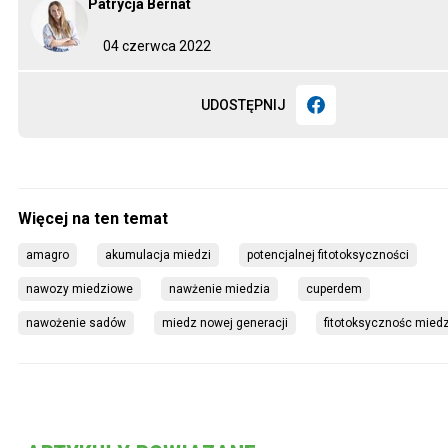
Patrycja Bernat
04 czerwca 2022
UDOSTĘPNIJ
amagro
akumulacja miedzi
potencjalnej fitotoksyczności
nawozy miedziowe
nawżenie miedzia
cuperdem
nawożenie sadów
miedz nowej generacji
fitotoksycznośc mied