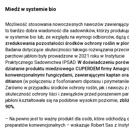
Miedź w systemie bio
Możliwość stosowania nowoczesnych nawozów zawierający
to bardzo dobra wiadomość dla sadowników, którzy produku
w systemie bio lub, ze względu na wymogi odbiorców, dążą 
zredukowania pozostałości środków ochrony roślin w plo
Badania dotyczące skuteczności takiego rozwiązania przeci
parchowi jabłoni były prowadzone w 2021 roku w Instytucie
Praktycznego Sadownictwa IPSAD.
W doświadczeniu poró
działanie produktu miedziowego CUPERDEM firmy Amagro
konwencjonalnymi fungicydami, zawierającymi kaptan or
ditianon
(w połączeniu z fosfonianem dipotasu i pirymetanile
Zarówno w przypadku środków ochrony roślin, jak i nawozu z
skuteczność ochrony liści i zawiązków przed porażeniem pa
jabłoni kształtowała się na podobnie wysokim poziomie,
zbli
90%.
– Na pewno jest to ważny produkt dla osób, które odchodzą 
preparatów konwencjonalnych – wskazuje Robert Sas z Insty