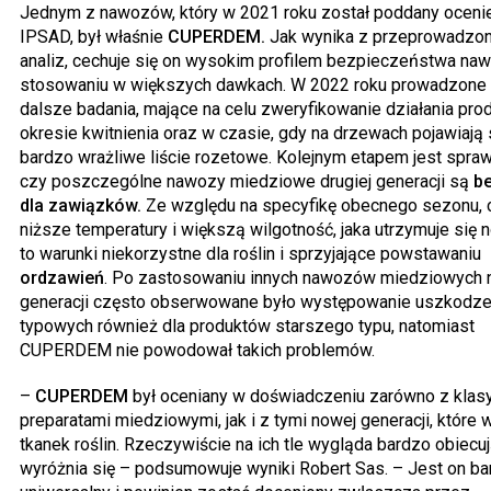
Jednym z nawozów, który w 2021 roku został poddany oceni
IPSAD, był właśnie
CUPERDEM.
Jak wynika z przeprowadzo
analiz, cechuje się on wysokim profilem bezpieczeństwa naw
stosowaniu w większych dawkach. W 2022 roku prowadzone 
dalsze badania, mające na celu zweryfikowanie działania pro
okresie kwitnienia oraz w czasie, gdy na drzewach pojawiają 
bardzo wrażliwe liście rozetowe. Kolejnym etapem jest spra
czy poszczególne nawozy miedziowe drugiej generacji są
b
dla zawiązków.
Ze względu na specyfikę obecnego sezonu, c
niższe temperatury i większą wilgotność, jaka utrzymuje się 
to warunki niekorzystne dla roślin i sprzyjające powstawaniu
ordzawień
. Po zastosowaniu innych nawozów miedziowych 
generacji często obserwowane było występowanie uszkodze
typowych również dla produktów starszego typu, natomiast
CUPERDEM nie powodował takich problemów.
–
CUPERDEM
był oceniany w doświadczeniu zarówno z klas
preparatami miedziowymi, jak i z tymi nowej generacji, które 
tkanek roślin. Rzeczywiście na ich tle wygląda bardzo obiecuj
wyróżnia się – podsumowuje wyniki Robert Sas. – Jest on b