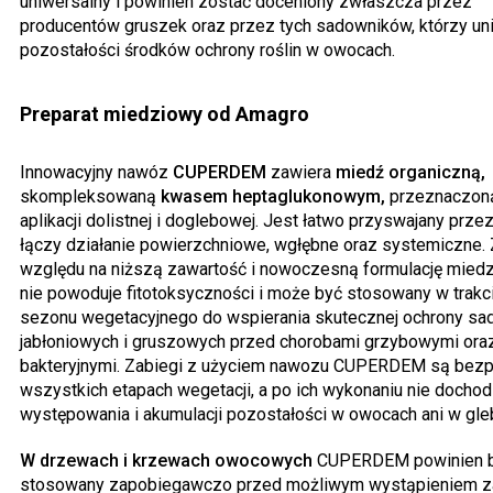
uniwersalny i powinien zostać doceniony zwłaszcza przez
producentów gruszek oraz przez tych sadowników, którzy uni
pozostałości środków ochrony roślin w owocach.
Preparat miedziowy od Amagro
Innowacyjny nawóz
CUPERDEM
zawiera
miedź organiczną,
skompleksowaną
kwasem heptaglukonowym,
przeznaczon
aplikacji dolistnej i doglebowej. Jest łatwo przyswajany przez 
łączy działanie powierzchniowe, wgłębne oraz systemiczne.
względu na niższą zawartość i nowoczesną formulację miedz
nie powoduje fitotoksyczności i może być stosowany w trakc
sezonu wegetacyjnego do wspierania skutecznej ochrony s
jabłoniowych i gruszowych przed chorobami grzybowymi ora
bakteryjnymi. Zabiegi z użyciem nawozu CUPERDEM są bezp
wszystkich etapach wegetacji, a po ich wykonaniu nie dochod
występowania i akumulacji pozostałości w owocach ani w gle
W drzewach i krzewach owocowych
CUPERDEM powinien 
stosowany zapobiegawczo przed możliwym wystąpieniem z