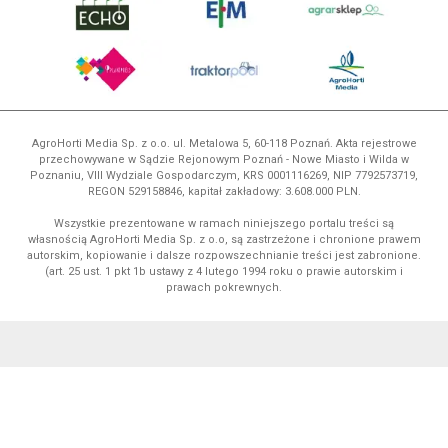
AgroHorti Media Sp. z o.o. ul. Metalowa 5, 60-118 Poznań. Akta rejestrowe
przechowywane w Sądzie Rejonowym Poznań - Nowe Miasto i Wilda w
Poznaniu, VIII Wydziale Gospodarczym, KRS 0001116269, NIP 7792573719,
REGON 529158846, kapitał zakładowy: 3.608.000 PLN.
Wszystkie prezentowane w ramach niniejszego portalu treści są
własnością AgroHorti Media Sp. z o.o, są zastrzeżone i chronione prawem
autorskim, kopiowanie i dalsze rozpowszechnianie treści jest zabronione.
(art. 25 ust. 1 pkt 1b ustawy z 4 lutego 1994 roku o prawie autorskim i
prawach pokrewnych.