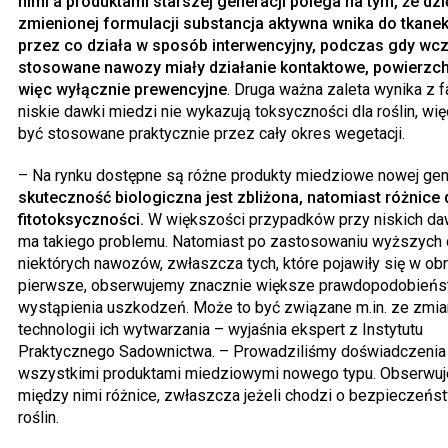
nimi a produktami starszej generacji polega na tym, że dzi
zmienionej formulacji substancja aktywna wnika do tkanek 
przez co działa w sposób interwencyjny, podczas gdy wcz
stosowane nawozy miały działanie kontaktowe, powierzch
więc wyłącznie prewencyjne
. Druga ważna zaleta wynika z f
niskie dawki miedzi nie wykazują toksyczności dla roślin, wi
być stosowane praktycznie przez cały okres wegetacji.
– Na rynku dostępne są różne produkty miedziowe nowej gene
skuteczność biologiczna jest zbliżona, natomiast różnice
fitotoksyczności.
W większości przypadków przy niskich da
ma takiego problemu. Natomiast po zastosowaniu wyższych
niektórych nawozów, zwłaszcza tych, które pojawiły się w obr
pierwsze, obserwujemy znacznie większe prawdopodobień
wystąpienia uszkodzeń. Może to być związane m.in. ze zmi
technologii ich wytwarzania – wyjaśnia ekspert z Instytutu
Praktycznego Sadownictwa. – Prowadziliśmy doświadczenia
wszystkimi produktami miedziowymi nowego typu. Obserwu
między nimi różnice, zwłaszcza jeżeli chodzi o bezpieczeńs
roślin.