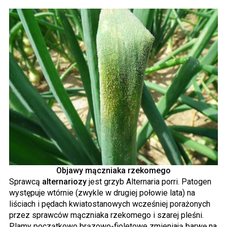
Objawy mączniaka rzekomego
Sprawcą
alternariozy
jest grzyb Alternaria porri. Patogen
występuje wtórnie (zwykle w drugiej połowie lata) na
liściach i pędach kwiatostanowych wcześniej porażonych
przez sprawców mączniaka rzekomego i szarej pleśni.
Plamy początkowo brązowo-fioletowe zmieniają barwę na