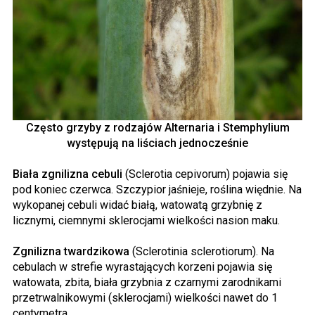
Często grzyby z rodzajów Alternaria i Stemphylium
występują na liściach jednocześnie
Biała zgnilizna cebuli
(Sclerotia cepivorum) pojawia się
pod koniec czerwca. Szczypior jaśnieje, roślina więdnie. Na
wykopanej cebuli widać białą, watowatą grzybnię z
licznymi, ciemnymi sklerocjami wielkości nasion maku.
Zgnilizna twardzikowa
(Sclerotinia sclerotiorum). Na
cebulach w strefie wyrastających korzeni pojawia się
watowata, zbita, biała grzybnia z czarnymi zarodnikami
przetrwalnikowymi (sklerocjami) wielkości nawet do 1
centymetra.