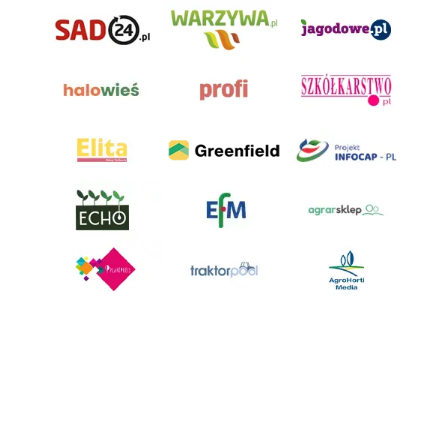
AgroHorti Media Sp. z o.o. ul. Metalowa 5, 60-118 Poznań. Akta rejestrowe
przechowywane w Sądzie Rejonowym Poznań - Nowe Miasto i Wilda w
Poznaniu, VIII Wydziale Gospodarczym, KRS 0001116269, NIP 7792573719,
REGON 529158846, kapitał zakładowy: 3.608.000 PLN.
Wszystkie prezentowane w ramach niniejszego portalu treści są
własnością AgroHorti Media Sp. z o.o, są zastrzeżone i chronione prawem