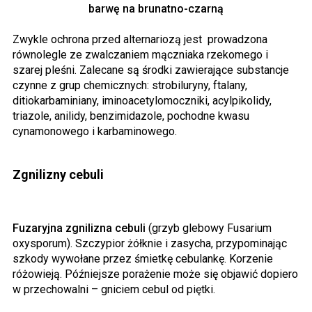
barwę na brunatno-czarną
Zwykle ochrona przed alternariozą jest prowadzona
równolegle ze zwalczaniem mączniaka rzekomego i
szarej pleśni. Zalecane są środki zawierające substancje
czynne z grup chemicznych: strobiluryny, ftalany,
ditiokarbaminiany, iminoacetylomoczniki, acylpikolidy,
triazole, anilidy, benzimidazole, pochodne kwasu
cynamonowego i karbaminowego.
Zgnilizny cebuli
Fuzaryjna zgnilizna cebuli
(grzyb glebowy Fusarium
oxysporum). Szczypior żółknie i zasycha, przypominając
szkody wywołane przez śmietkę cebulankę. Korzenie
różowieją. Późniejsze porażenie może się objawić dopiero
w przechowalni – gniciem cebul od piętki.