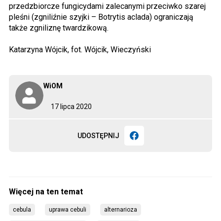
przedzbiorcze fungicydami zalecanymi przeciwko szarej
pleśni (zgniliźnie szyjki – Botrytis aclada) ograniczają
także zgniliznę twardzikową.
Katarzyna Wójcik, fot. Wójcik, Wieczyński
WiOM
17 lipca 2020
UDOSTĘPNIJ
cebula
uprawa cebuli
alternarioza