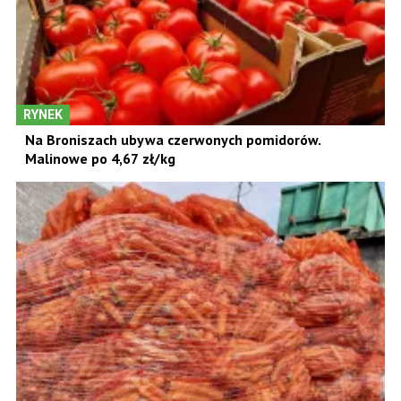
RYNEK
Na Broniszach ubywa czerwonych pomidorów.
Malinowe po 4,67 zł/kg