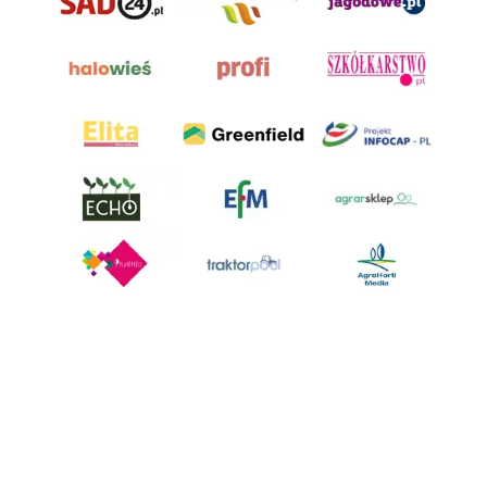
AgroHorti Media Sp. z o.o. ul. Metalowa 5, 60-118 Poznań. Akta rejestrowe
przechowywane w Sądzie Rejonowym Poznań - Nowe Miasto i Wilda w
Poznaniu, VIII Wydziale Gospodarczym, KRS 0001116269, NIP 7792573719,
REGON 529158846, kapitał zakładowy: 3.608.000 PLN.
Wszystkie prezentowane w ramach niniejszego portalu treści są
własnością AgroHorti Media Sp. z o.o, są zastrzeżone i chronione prawem
autorskim, kopiowanie i dalsze rozpowszechnianie treści jest zabronione.
(art. 25 ust. 1 pkt 1b ustawy z 4 lutego 1994 roku o prawie autorskim i