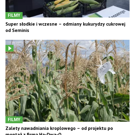
FILMY
Super słodkie i wczesne – odmiany kukurydzy cukrowej
od Seminis
FILMY
Zalety nawadniania kroplowego – od projektu po
montaż z firmą Ha-Dwa-O