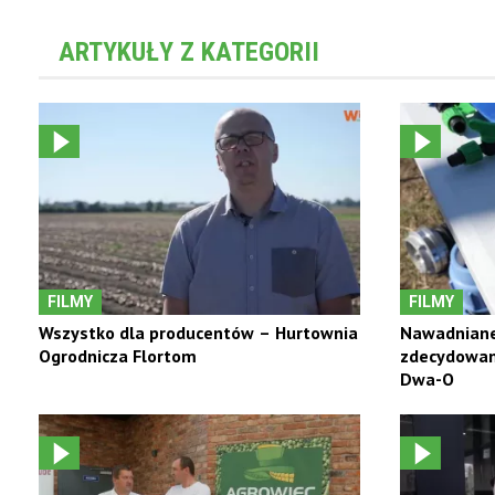
ARTYKUŁY Z KATEGORII
FILMY
FILMY
Wszystko dla producentów – Hurtownia
Nawadniane
Ogrodnicza Flortom
zdecydowani
Dwa-O