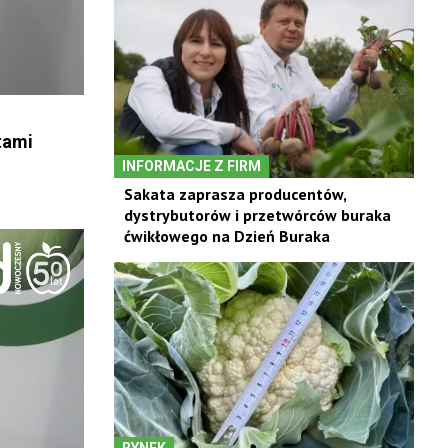
tami
INFORMACJE Z FIRM
Sakata zaprasza producentów,
dystrybutorów i przetwórców buraka
ćwikłowego na Dzień Buraka
RYNEK