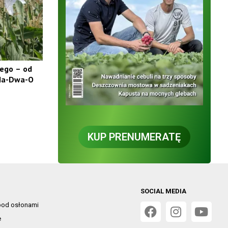
ego – od
 Ha-Dwa-O
KUP PRENUMERATĘ
SOCIAL MEDIA
od osłonami
e