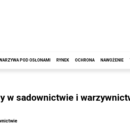
WARZYWA POD OSŁONAMI
RYNEK
OCHRONA
NAWOŻENIE
y w sadownictwie i warzywnict
wnictwie