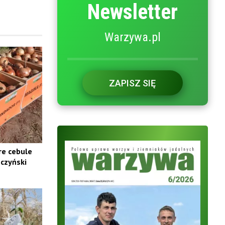
Newsletter
Warzywa.pl
ZAPISZ SIĘ
re cebule
czyński