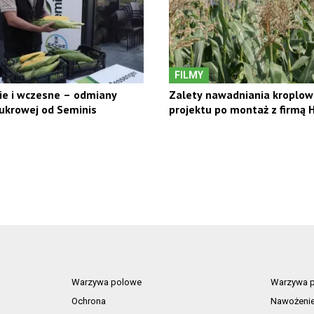
FILMY
ie i wczesne – odmiany
Zalety nawadniania kroplow
ukrowej od Seminis
projektu po montaż z firmą
Warzywa polowe
Warzywa p
Ochrona
Nawożeni