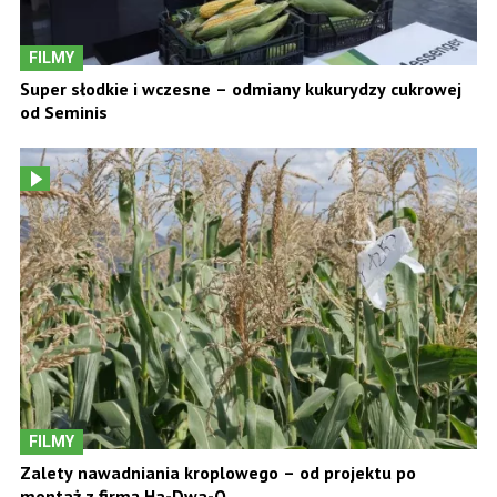
FILMY
Super słodkie i wczesne – odmiany kukurydzy cukrowej
od Seminis
FILMY
Zalety nawadniania kroplowego – od projektu po
montaż z firmą Ha-Dwa-O