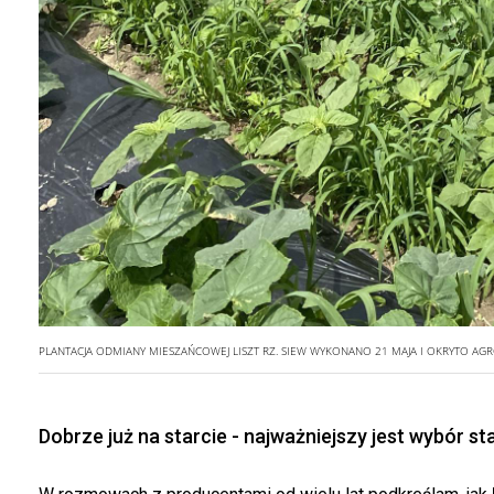
PLANTACJA ODMIANY MIESZAŃCOWEJ LISZT RZ. SIEW WYKONANO 21 MAJA I OKRYTO A
Dobrze już na starcie - najważniejszy jest wybór s