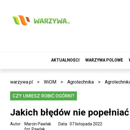
AKTUALNOŚCI
WARZYWA POLOWE
warzywa.pl
>
WiOM
>
Agrotechnika
>
Agrotechnik
CZY UMIESZ ROBIĆ OGÓRKI?
Jakich błędów nie popełnia
Autor:
Marcin Pawlak
Data: 07 listopada 2022
fot. Pawlak