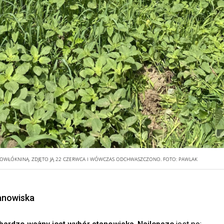
GROWŁÓKNINĄ. ZDJĘTO JĄ 22 CZERWCA I WÓWCZAS ODCHWASZCZONO.
FOTO:
PAWLAK
tanowiska