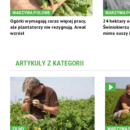
WARZYWA POLOWE
WARZYWA P
Ogórki wymagają coraz więcej pracy,
24 hektary o
ale plantatorzy nie rezygnują. Areał
Świniokierz
wzrósł
mimo suszy i
ARTYKUŁY Z KATEGORII
FILMY
WARZYWA 