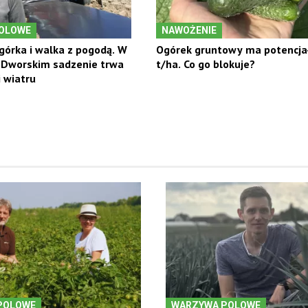
OLOWE
NAWOŻENIE
górka i walka z pogodą. W
Ogórek gruntowy ma potencja
u Dworskim sadzenie trwa
t/ha. Co go blokuje?
 wiatru
POLOWE
WARZYWA POLOWE