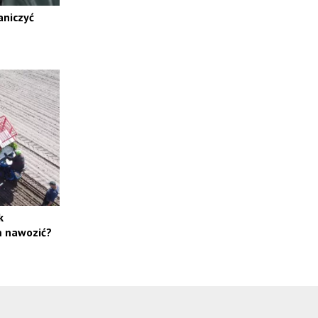
aniczyć
k
m nawozić?