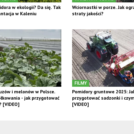
dora w ekologii? Da się. Tak
Wciornastki w porze. Jak ogr
ntacja w Kaleniu
straty jakości?
FILMY
uzów i melonów w Polsce.
Pomidory gruntowe 2025: Ja
iółkowania - jak przygotować
przygotować sadzonki i czy
? [VIDEO]
[VIDEO]