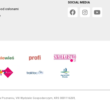
SOCIAL MEDIA
od osłonami
e
 w Poznaniu, VIII Wydziale Gospodarczym, KRS 0001116269,
orskim, kopiowanie i dalsze rozpowszechnianie treści jest