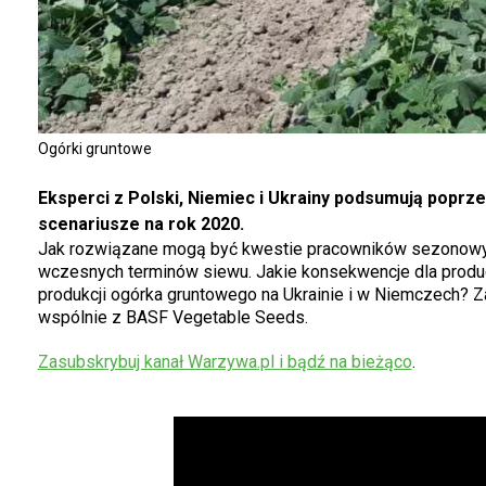
Ogórki gruntowe
Eksperci z Polski, Niemiec i Ukrainy podsumują popr
scenariusze na rok 2020.
Jak rozwiązane mogą być kwestie pracowników sezonowych 
wczesnych terminów siewu. Jakie konsekwencje dla produ
produkcji ogórka gruntowego na Ukrainie i w Niemczech? 
wspólnie z BASF Vegetable Seeds.
Zasubskrybuj kanał Warzywa.pl i bądź na bieżąco
.