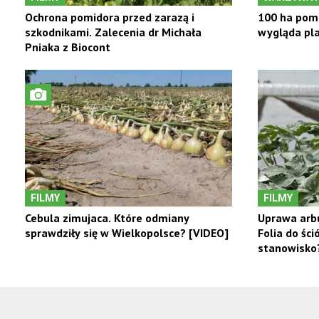
Ochrona pomidora przed zarazą i
100 ha pomi
szkodnikami. Zalecenia dr Michała
wygląda pla
Pniaka z Biocont
FILMY
FILMY
Cebula zimujaca. Które odmiany
Uprawa arb
sprawdziły się w Wielkopolsce? [VIDEO]
Folia do śc
stanowisko