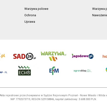
Warzywa polowe
Warzywa p
Ochrona
Nawożeni
Uprawa
ń. Akta rejestrowe przechowywane w Sądzie Rejonowym Poznań - Nowe Miasto i Wilda
NIP 7792573719, REGON 529158846, kapitał zakładowy: 3.608.000 PLN.
ci są własnością AgroHorti Media Sp. z o.o, są zastrzeżone i chronione prawem aut