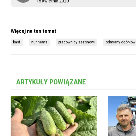
15 kwietnia 2020
basf
nunhems
pracownicy sezonowi
odmiany ogórków
ARTYKUŁY POWIĄZANE