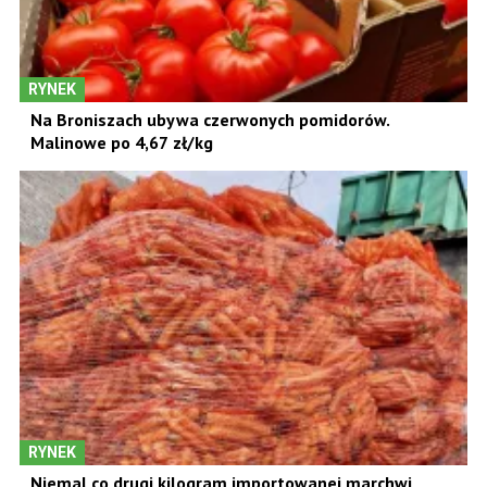
RYNEK
Na Broniszach ubywa czerwonych pomidorów.
Malinowe po 4,67 zł/kg
RYNEK
Niemal co drugi kilogram importowanej marchwi