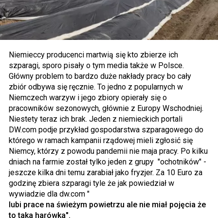
Niemieccy producenci martwią się kto zbierze ich
szparagi, sporo pisały o tym media także w Polsce.
Główny problem to bardzo duże nakłady pracy bo cały
zbiór odbywa się ręcznie. To jedno z popularnych w
Niemczech warzyw i jego zbiory opierały się o
pracowników sezonowych, głównie z Europy Wschodniej.
Niestety teraz ich brak. Jeden z niemieckich portali
DW.com podje przykład gospodarstwa szparagowego do
którego w ramach kampanii rządowej mieli zgłosić się
Niemcy, którzy z powodu pandemii nie maja pracy. Po kilku
dniach na farmie został tylko jeden z grupy "ochotników" -
jeszcze kilka dni temu zarabiał jako fryzjer. Za 10 Euro za
godzinę zbiera szparagi tyle że jak powiedział w
wywiadzie dla dw.com "
lubi prace na świeżym powietrzu ale nie miał pojęcia że
to taka harówka".