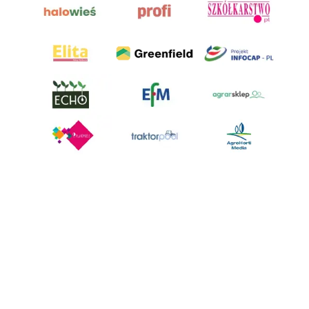
AgroHorti Media Sp. z o.o. ul. Metalowa 5, 60-118 Poznań. Akta rejestrowe
przechowywane w Sądzie Rejonowym Poznań - Nowe Miasto i Wilda w
Poznaniu, VIII Wydziale Gospodarczym, KRS 0001116269, NIP 7792573719,
REGON 529158846, kapitał zakładowy: 3.608.000 PLN.
Wszystkie prezentowane w ramach niniejszego portalu treści są
własnością AgroHorti Media Sp. z o.o, są zastrzeżone i chronione prawem
autorskim, kopiowanie i dalsze rozpowszechnianie treści jest zabronione.
(art. 25 ust. 1 pkt 1b ustawy z 4 lutego 1994 roku o prawie autorskim i
prawach pokrewnych.