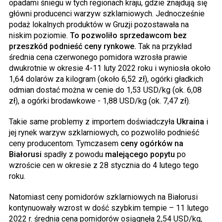
opadami śniegu w tych regionach kraju, gdzie znajdują się
główni producenci warzyw szklarniowych. Jednocześnie
podaż lokalnych produktów w Gruzji pozostawała na
niskim poziomie.
To pozwoliło sprzedawcom bez
przeszkód podnieść ceny rynkowe.
Tak na przykład
średnia cena czerwonego pomidora wzrosła prawie
dwukrotnie w okresie 4-11 luty 2022 roku i wyniosła około
1,64 dolarów za kilogram (około 6,52 zł), ogórki gładkich
odmian dostać można w cenie do 1,53 USD/kg (ok. 6,08
zł), a ogórki brodawkowe - 1,88 USD/kg (ok. 7,47 zł).
Takie same problemy z importem doświadczyła
Ukraina
i
jej rynek warzyw szklarniowych, co pozwoliło podnieść
ceny producentom. Tymczasem
ceny ogórków na
Białorusi
spadły z powodu
malejącego popytu
po
wzroście cen w okresie z 28 stycznia do 4 lutego tego
roku.
Natomiast ceny pomidorów szklarniowych na Białorusi
kontynuowały wzrost w dość szybkim tempie – 11 lutego
2022 r. średnia cena pomidorów osiągnęła 2,54 USD/kg,