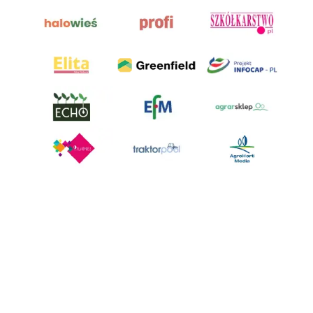
AgroHorti Media Sp. z o.o. ul. Metalowa 5, 60-118 Poznań. Akta rejestrowe
przechowywane w Sądzie Rejonowym Poznań - Nowe Miasto i Wilda w
Poznaniu, VIII Wydziale Gospodarczym, KRS 0001116269, NIP 7792573719,
REGON 529158846, kapitał zakładowy: 3.608.000 PLN.
Wszystkie prezentowane w ramach niniejszego portalu treści są
własnością AgroHorti Media Sp. z o.o, są zastrzeżone i chronione prawem
autorskim, kopiowanie i dalsze rozpowszechnianie treści jest zabronione.
(art. 25 ust. 1 pkt 1b ustawy z 4 lutego 1994 roku o prawie autorskim i
prawach pokrewnych.