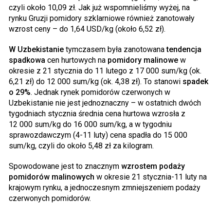
czyli około 10,09 zł. Jak już wspomnieliśmy wyżej, na
rynku Gruzji pomidory szklarniowe również zanotowały
wzrost ceny – do 1,64 USD/kg (około 6,52 zł).
W Uzbekistanie
tymczasem była zanotowana
tendencja
spadkowa
cen hurtowych na
pomidory malinowe
w
okresie z 21 stycznia do 11 lutego z 17 000 sum/kg (ok.
6,21 zł) do 12 000 sum/kg (ok. 4,38 zł). To stanowi
spadek
o 29%
. Jednak rynek pomidorów czerwonych w
Uzbekistanie nie jest jednoznaczny – w ostatnich dwóch
tygodniach stycznia średnia cena hurtowa wzrosła z
12 000 sum/kg do 16 000 sum/kg, a w tygodniu
sprawozdawczym (4-11 luty) cena spadła do 15 000
sum/kg, czyli do około 5,48 zł za kilogram.
Spowodowane jest to znacznym
wzrostem podaży
pomidorów malinowych
w okresie 21 stycznia-11 luty na
krajowym rynku, a jednoczesnym zmniejszeniem podaży
czerwonych pomidorów.