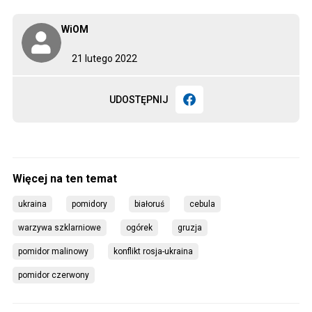
WiOM
21 lutego 2022
UDOSTĘPNIJ
ukraina
pomidory 
białoruś
cebula
warzywa szklarniowe
ogórek
gruzja
pomidor malinowy
konflikt rosja-ukraina
pomidor czerwony