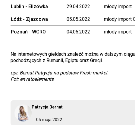
Lublin - Elizówka
29.04.2022
młody import
Łódź - Zjazdowa
05.05.2022
młody import 
Poznań - WGRO
04.05.2022
młody import
Na internetowych giełdach znaleźć można w dalszym ciągu 
pochodzących z Rumunii, Egiptu oraz Grecji.
opr. Bernat Patrycja na podstaw Fresh-market.
Fot: envatoelements
Patrycja Bernat
05 maja 2022