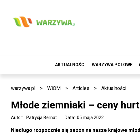
AKTUALNOŚCI
WARZYWA POLOWE
warzywa.pl
>
WiOM
>
Articles
>
Aktualności
Młode ziemniaki – ceny hur
Autor:
Patrycja Bernat
Data: 05 maja 2022
Niedługo rozpocznie się sezon na nasze krajowe mło