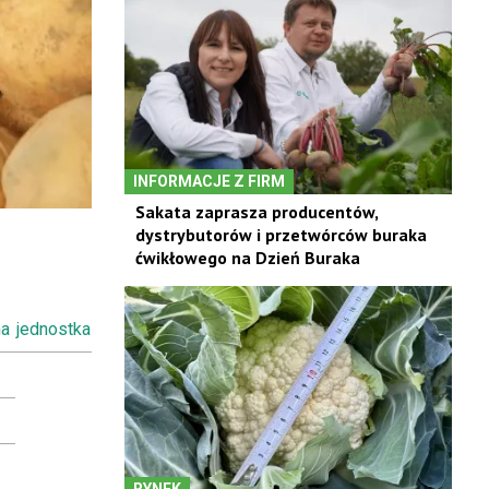
INFORMACJE Z FIRM
Sakata zaprasza producentów,
dystrybutorów i przetwórców buraka
ćwikłowego na Dzień Buraka
na
jednostka
RYNEK