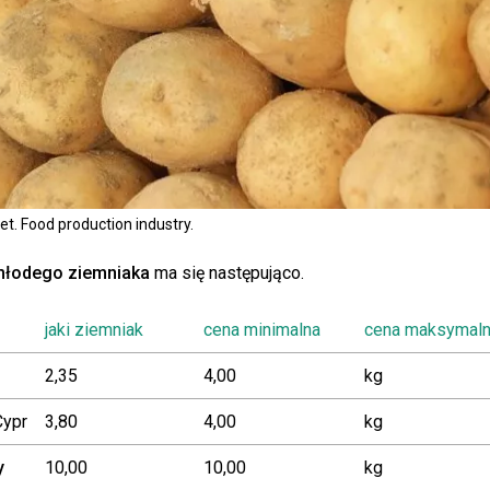
t. Food production industry.
łodego ziemniaka
ma się następująco.
jaki ziemniak
cena minimalna
cena maksymal
2,35
4,00
kg
Cypr
3,80
4,00
kg
y
10,00
10,00
kg