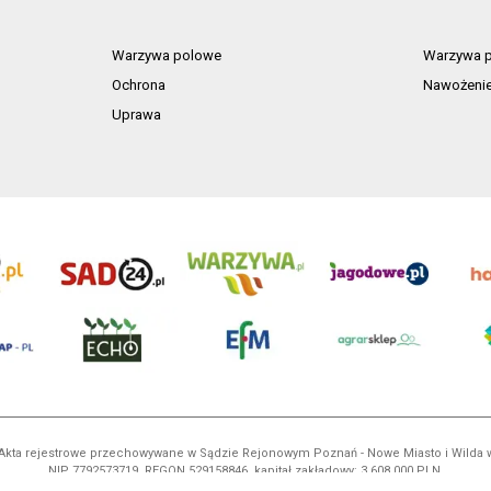
Warzywa polowe
Warzywa p
Ochrona
Nawożeni
Uprawa
ń. Akta rejestrowe przechowywane w Sądzie Rejonowym Poznań - Nowe Miasto i Wilda
NIP 7792573719, REGON 529158846, kapitał zakładowy: 3.608.000 PLN.