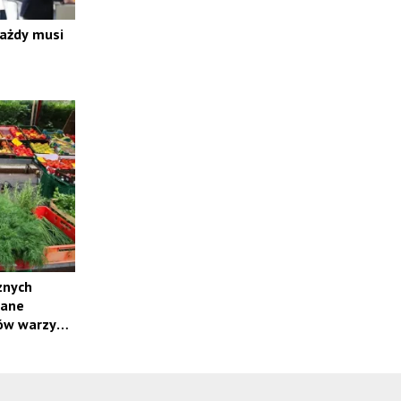
każdy musi
znych
wane
ów warzyw i