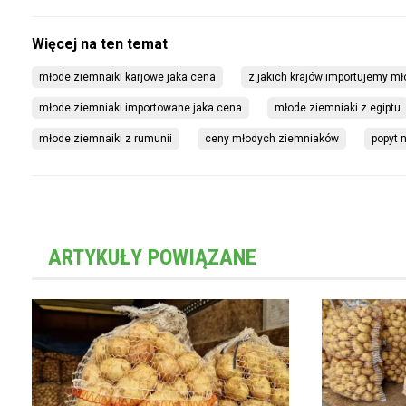
młode ziemnaiki karjowe jaka cena
z jakich krajów importujemy mł
młode ziemniaki importowane jaka cena
młode ziemniaki z egiptu
młode ziemnaiki z rumunii
ceny młodych ziemniaków
popyt 
ARTYKUŁY POWIĄZANE