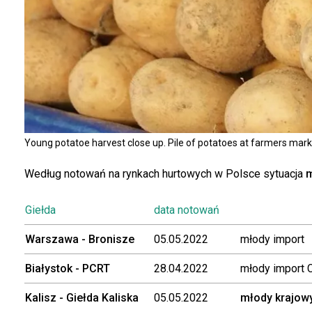
Young potatoe harvest close up. Pile of potatoes at farmers marke
Według notowań na rynkach hurtowych w Polsce sytuacja
m
Giełda
data notowań
Warszawa - Bronisze
05.05.2022
młody import
Białystok - PCRT
28.04.2022
młody import 
Kalisz - Giełda Kaliska
05.05.2022
młody krajow