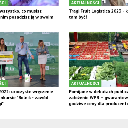
ŚCI
AKTUALNOŚCI
wszystko, co musisz
Tragi Fruit Logistica 2023 - 
anim posadzisz ją w swoim
tam być!
ŚCI
AKTUALNOŚCI
022: uroczyste wręczenie
Pomijane w debatach public
nkursie "Rolnik - zawód
założenie WPR – gwaranto
i"
godziwe ceny dla producent
owoców