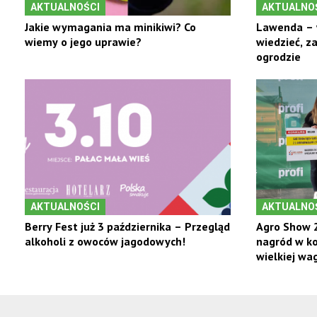
AKTUALNOŚCI
AKTUALNO
Jakie wymagania ma minikiwi? Co
Lawenda – 
wiemy o jego uprawie?
wiedzieć, z
ogrodzie
AKTUALNOŚCI
AKTUALNO
Berry Fest już 3 października – Przegląd
Agro Show 2
alkoholi z owoców jagodowych!
nagród w ko
wielkiej wag