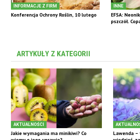
INFORMACJE Z FIRM
INNE
Konferencja Ochrony Roślin, 10 lutego
EFSA: Neonik
pszczół. Co
ARTYKUŁY Z KATEGORII
AKTUALNOŚCI
AKTUALNO
Jakie wymagania ma minikiwi? Co
Lawenda – 
wiemy o jego uprawie?
wiedzieć, z