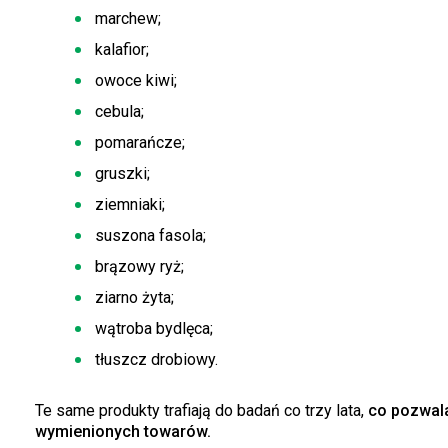
marchew;
kalafior;
owoce kiwi;
cebula;
pomarańcze;
gruszki;
ziemniaki;
suszona fasola;
brązowy ryż;
ziarno żyta;
wątroba bydlęca;
tłuszcz drobiowy.
Te same produkty trafiają do badań co trzy lata,
co pozwala
wymienionych towarów.