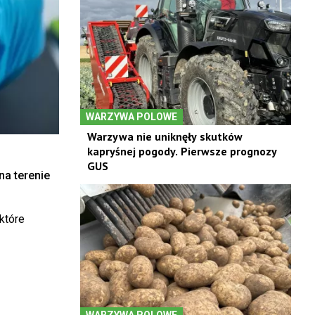
WARZYWA POLOWE
Warzywa nie uniknęły skutków
kapryśnej pogody. Pierwsze prognozy
GUS
na terenie
które
WARZYWA POLOWE