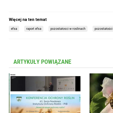
efsa
raport efsa
pozostałosci w roslinach
pozostałości
ARTYKUŁY POWIĄZANE