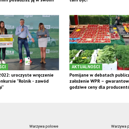
ŚCI
AKTUALNOŚCI
022: uroczyste wręczenie
Pomijane w debatach public
nkursie "Rolnik - zawód
założenie WPR – gwaranto
i"
godziwe ceny dla producent
owoców
Warzywa polowe
Warzywa p