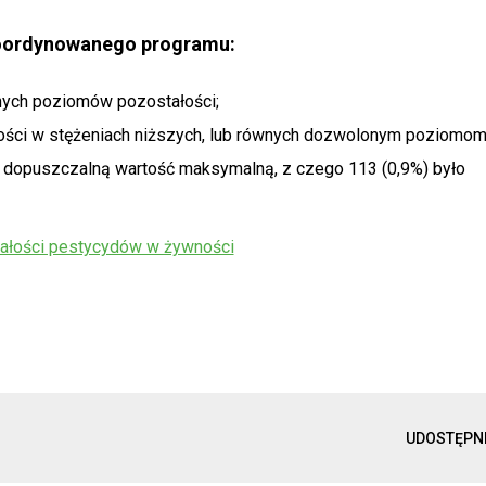
koordynowanego programu:
nych poziomów pozostałości;
ałości w stężeniach niższych, lub równych dozwolonym poziomom
e dopuszczalną wartość maksymalną, z czego 113 (0,9%) było
stałości pestycydów w żywności
UDOSTĘPN