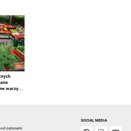
znych
wane
ów warzyw i
SOCIAL MEDIA
od osłonami