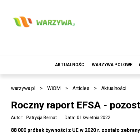
AKTUALNOŚCI
WARZYWA POLOWE
warzywa.pl
>
WiOM
>
Articles
>
Aktualności
Roczny raport EFSA - pozos
Autor:
Patrycja Bernat
Data: 01 kwietnia 2022
88 000 próbek żywności z UE w 2020 r. zostało zebran