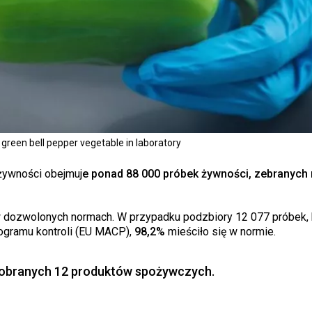
n green bell pepper vegetable in laboratory
żywności obejmuj
e ponad 88 000 próbek żywności, zebranych 
w dozwolonych normach. W przypadku podzbiory 12 077 próbek, 
ogramu kontroli (EU MACP),
98,2%
mieściło się w normie.
pobranych 12 produktów spożywczych.