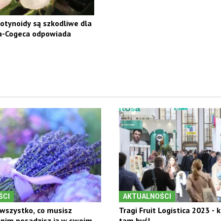
otynoidy są szkodliwe dla
pa-Cogeca odpowiada
ŚCI
AKTUALNOŚCI
wszystko, co musisz
Tragi Fruit Logistica 2023 - 
anim posadzisz ją w swoim
tam być!