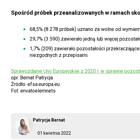
Spośród próbek przeanalizowanych w ramach s
68,5% (8 278 próbek) uznano za wolne od wymier
29,7% (3 590) zawierało jedną lub więcej pozost
1,7% (209) zawierało pozostałości przekraczając
niezgodnych z przepisami.
Sprawozdanie Unii Europejskiej z 2020 r. w sprawie pozo
opr. Bernat Patrycja
Źródło: efsa.europa.eu
Fot: envatoelemnets
Patrycja Bernat
01 kwietnia 2022