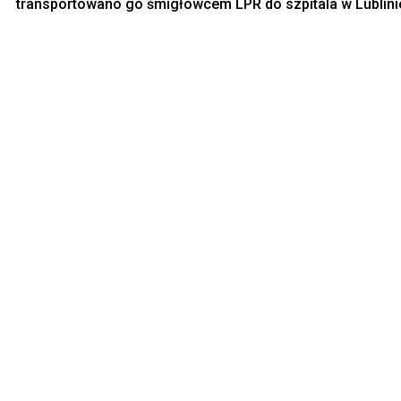
transportowano go śmigłowcem LPR do szpitala w Lublini