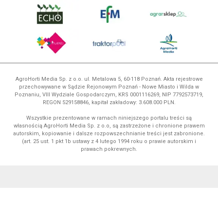
AgroHorti Media Sp. z o.o. ul. Metalowa 5, 60-118 Poznań. Akta rejestrowe
przechowywane w Sądzie Rejonowym Poznań - Nowe Miasto i Wilda w
Poznaniu, VIII Wydziale Gospodarczym, KRS 0001116269, NIP 7792573719,
REGON 529158846, kapitał zakładowy: 3.608.000 PLN.
Wszystkie prezentowane w ramach niniejszego portalu treści są
własnością AgroHorti Media Sp. z o.o, są zastrzeżone i chronione prawem
autorskim, kopiowanie i dalsze rozpowszechnianie treści jest zabronione.
(art. 25 ust. 1 pkt 1b ustawy z 4 lutego 1994 roku o prawie autorskim i
prawach pokrewnych.