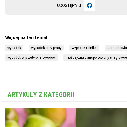
UDOSTĘPNIJ
wypadek
wypadek przy pracy
wypadek rolnika
klementowi
wypadek w przetwórni owoców
mężczyzna transportowany śmigłowc
ARTYKUŁY Z KATEGORII