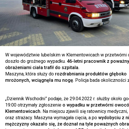
W województwie lubelskim w Klementowicach w przetwórni
doszło do groźnego wypadku.
46-letni pracownik z poważn
obrażeniami ciała trafił do szpitala.
Maszyna, która służy do
rozdrabniania produktów głęboko
mrożonych, wciągnęła mu nogę
. Policja bada okoliczności 
„Dziennik Wschodni” podaje, że 29.04.2022 r. służby około g
19:00 otrzymały zgłoszenie
o wypadku w przetwórni owoc
Klementowicach.
Na miejscu zjawili się ratownicy medyczni, 
oraz strażacy. Maszyna wymagała cięcia, a po
wydobyciu z ni
mężczyzny okazało się, że doznał na tyle poważnych obra