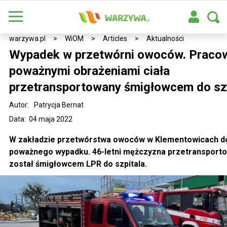
warzywa.pl
>
WiOM
>
Articles
>
Aktualności
Wypadek w przetwórni owoców. Pracow
poważnymi obrażeniami ciała
przetransportowany śmigłowcem do sz
Autor:
Patrycja Bernat
Data: 04 maja 2022
W zakładzie przetwórstwa owoców w Klementowicach d
poważnego wypadku. 46-letni mężczyzna przetransport
został śmigłowcem LPR do szpitala.