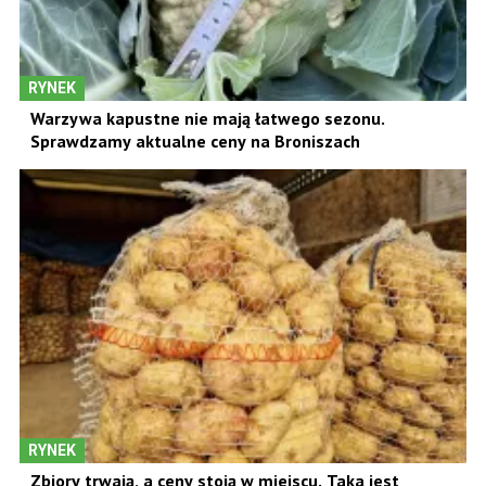
RYNEK
Warzywa kapustne nie mają łatwego sezonu.
Sprawdzamy aktualne ceny na Broniszach
RYNEK
Zbiory trwają, a ceny stoją w miejscu. Taka jest