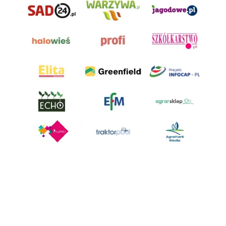
AgroHorti Media Sp. z o.o. ul. Metalowa 5, 60-118 Poznań. Akta rejestrowe
przechowywane w Sądzie Rejonowym Poznań - Nowe Miasto i Wilda w
Poznaniu, VIII Wydziale Gospodarczym, KRS 0001116269, NIP 7792573719,
REGON 529158846, kapitał zakładowy: 3.608.000 PLN.
Wszystkie prezentowane w ramach niniejszego portalu treści są
własnością AgroHorti Media Sp. z o.o, są zastrzeżone i chronione prawem
autorskim, kopiowanie i dalsze rozpowszechnianie treści jest zabronione.