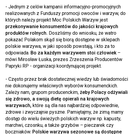
- Jednym z celów kampanii informacyjno-promocyjnych
realizowanych z Funduszy promocji owoców i warzyw, do
których należy projekt Moc Polskich Warzyw jest
przekonywanie konsumentów do jakości krajowych
produktów rolnych.
Doszliśmy do wniosku, że watro
pokazać Polakom skąd się biorą dostępne w sklepach
polskie warzywa, w jaki sposób powstają, i kto za to
odpowiada.
Bo za każdym warzywem stoi człowiek
–
mówi Mirosław Łuska, prezes Zrzeszenia Producentów
Papryki RP - organizacji koordynującej projekt.
- Często przez brak dostatecznej wiedzy lub świadomości
nie dokonujemy właściwych wyborów konsumenckich.
Zależy nam, grupom producenckim,
żeby Polacy odżywiali
się zdrowo, a swoją dietę opierali na krajowych
warzywach,
które są dla nas najbardziej odpowiednie,
zdrowe i zwyczajnie pyszne. Pamiętajmy, że zimą mamy
dostęp do wielu świeżych polskich warzyw np. kapusty,
marchwi, czosnku, a także grzybów – pieczarek czy
boczniaków.
Polskie warzywa sezonowe są dostępne