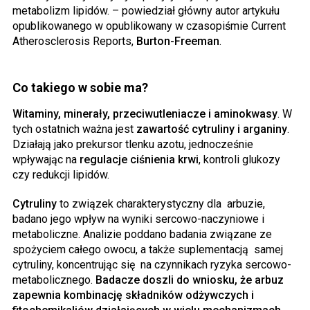
metabolizm lipidów. – powiedział główny autor artykułu
opublikowanego w opublikowany w czasopiśmie Current
Atherosclerosis Reports,
Burton-Freeman
.
Co takiego w sobie ma?
Witaminy, minerały, przeciwutleniacze i aminokwasy
. W
tych ostatnich ważna jest
zawartość cytruliny i arganiny
.
Działają jako prekursor tlenku azotu, jednocześnie
wpływając na
regulacje ciśnienia krwi
, kontroli glukozy
czy redukcji lipidów.
Cytruliny
to związek charakterystyczny dla arbuzie,
badano jego wpływ na wyniki sercowo-naczyniowe i
metaboliczne. Analizie poddano badania związane ze
spożyciem całego owocu, a także suplementacją samej
cytruliny, koncentrując się na czynnikach ryzyka sercowo-
metabolicznego.
Badacze doszli do wniosku, że arbuz
zapewnia kombinację składników odżywczych i