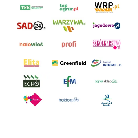
AgroHorti Media Sp. z o.o. ul. Metalowa 5, 60-118 Poznań. Akta rejestrowe
przechowywane w Sądzie Rejonowym Poznań - Nowe Miasto i Wilda w
Poznaniu, VIII Wydziale Gospodarczym, KRS 0001116269, NIP 7792573719,
REGON 529158846, kapitał zakładowy: 3.608.000 PLN.