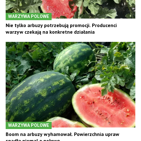
WARZYWA POLOWE
Nie tylko arbuzy potrzebują promocji. Producenci
warzyw czekają na konkretne działania
WARZYWA POLOWE
Boom na arbuzy wyhamował. Powierzchnia upraw
spadła niemal o połowę