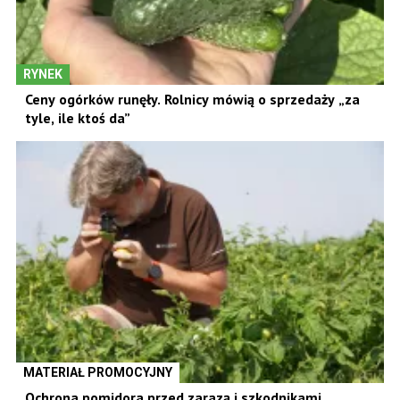
RYNEK
Ceny ogórków runęły. Rolnicy mówią o sprzedaży „za
tyle, ile ktoś da”
MATERIAŁ PROMOCYJNY
Ochrona pomidora przed zarazą i szkodnikami.