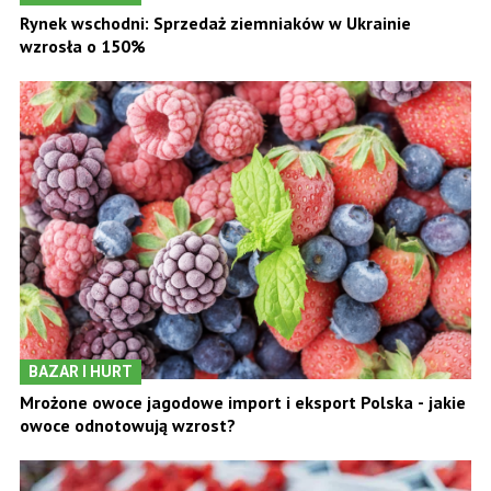
Rynek wschodni: Sprzedaż ziemniaków w Ukrainie
wzrosła o 150%
BAZAR I HURT
Mrożone owoce jagodowe import i eksport Polska - jakie
owoce odnotowują wzrost?