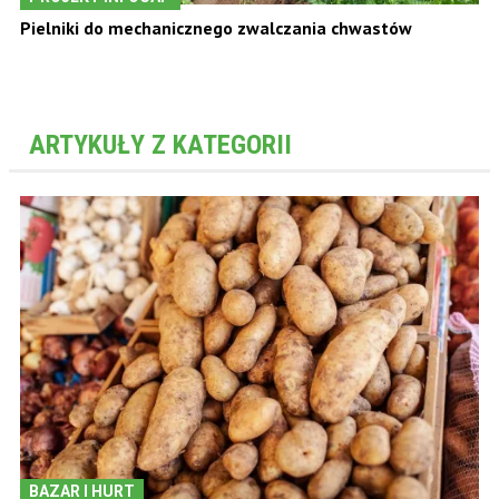
Pielniki do mechanicznego zwalczania chwastów
ARTYKUŁY Z KATEGORII
BAZAR I HURT