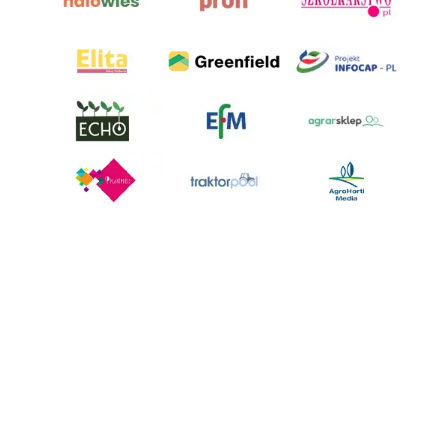
AgroHorti Media Sp. z o.o. ul. Metalowa 5, 60-118 Poznań. Akta rejestrowe
przechowywane w Sądzie Rejonowym Poznań - Nowe Miasto i Wilda w
Poznaniu, VIII Wydziale Gospodarczym, KRS 0001116269, NIP 7792573719,
REGON 529158846, kapitał zakładowy: 3.608.000 PLN.
Wszystkie prezentowane w ramach niniejszego portalu treści są
własnością AgroHorti Media Sp. z o.o, są zastrzeżone i chronione prawem
autorskim, kopiowanie i dalsze rozpowszechnianie treści jest zabronione.
(art. 25 ust. 1 pkt 1b ustawy z 4 lutego 1994 roku o prawie autorskim i
prawach pokrewnych.