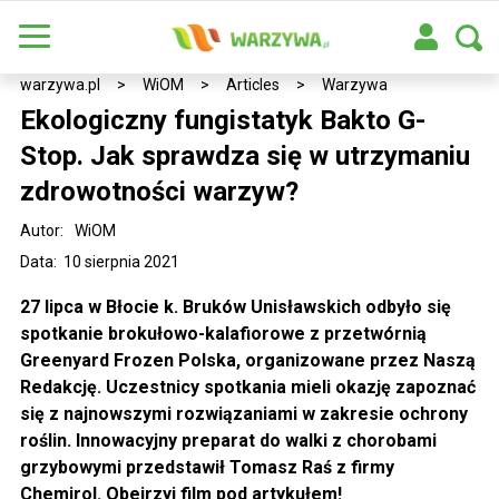
warzywa.pl
>
WiOM
>
Articles
>
Warzywa
Ekologiczny fungistatyk Bakto G-
Stop. Jak sprawdza się w utrzymaniu
zdrowotności warzyw?
Autor:
WiOM
Data: 10 sierpnia 2021
27 lipca w Błocie k. Bruków Unisławskich odbyło się
spotkanie brokułowo-kalafiorowe z przetwórnią
Greenyard Frozen Polska, organizowane przez Naszą
Redakcję. Uczestnicy spotkania mieli okazję zapoznać
się z najnowszymi rozwiązaniami w zakresie ochrony
roślin. Innowacyjny preparat do walki z chorobami
grzybowymi przedstawił Tomasz Raś z firmy
Chemirol. Obejrzyj film pod artykułem!