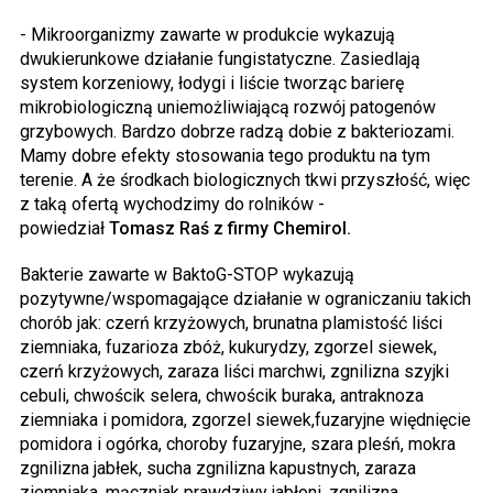
- Mikroorganizmy zawarte w produkcie wykazują
dwukierunkowe działanie fungistatyczne. Zasiedlają
system korzeniowy, łodygi i liście tworząc barierę
mikrobiologiczną uniemożliwiającą rozwój patogenów
grzybowych. Bardzo dobrze radzą dobie z bakteriozami.
Mamy dobre efekty stosowania tego produktu na tym
terenie. A że środkach biologicznych tkwi przyszłość, więc
z taką ofertą wychodzimy do rolników -
powiedział
Tomasz Raś z firmy Chemirol.
Bakterie zawarte w BaktoG-STOP wykazują
pozytywne/wspomagające działanie w ograniczaniu takich
chorób jak: czerń krzyżowych, brunatna plamistość liści
ziemniaka, fuzarioza zbóż, kukurydzy, zgorzel siewek,
czerń krzyżowych, zaraza liści marchwi, zgnilizna szyjki
cebuli, chwościk selera, chwościk buraka, antraknoza
ziemniaka i pomidora, zgorzel siewek,fuzaryjne więdnięcie
pomidora i ogórka, choroby fuzaryjne, szara pleśń, mokra
zgnilizna jabłek, sucha zgnilizna kapustnych, zaraza
ziemniaka, mączniak prawdziwy jabłoni, zgnilizna