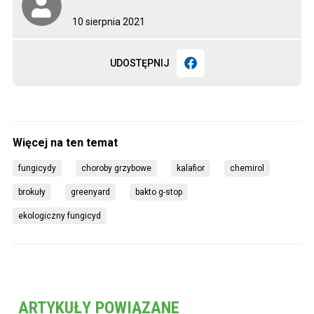
10 sierpnia 2021
UDOSTĘPNIJ
fungicydy
choroby grzybowe
kalafior
chemirol
brokuły
greenyard
bakto g-stop
ekologiczny fungicyd
ARTYKUŁY POWIĄZANE