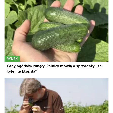
RYNEK
Ceny ogórków runęły. Rolnicy mówią o sprzedaży „za
tyle, ile ktoś da”