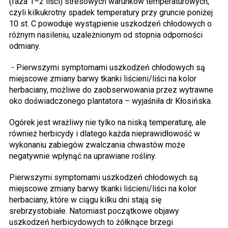
(faza 1–2 liści) stresowych warunków temperaturowych,
czyli kilkukrotny spadek temperatury przy gruncie poniżej
10 st. C powoduje wystąpienie uszkodzeń chłodowych o
różnym nasileniu, uzależnionym od stopnia odporności
odmiany.
- Pierwszymi symptomami uszkodzeń chłodowych są
miejscowe zmiany barwy tkanki liścieni/liści na kolor
herbaciany, możliwe do zaobserwowania przez wytrawne
oko doświadczonego plantatora – wyjaśniła dr Kłosińska.
Ogórek jest wrażliwy nie tylko na niską temperaturę, ale
również herbicydy i dlatego każda nieprawidłowość w
wykonaniu zabiegów zwalczania chwastów może
negatywnie wpłynąć na uprawiane rośliny.
Pierwszymi symptomami uszkodzeń chłodowych są
miejscowe zmiany barwy tkanki liścieni/liści na kolor
herbaciany, które w ciągu kilku dni stają się
srebrzystobiałe. Natomiast początkowe objawy
uszkodzeń herbicydowych to żółknące brzegi