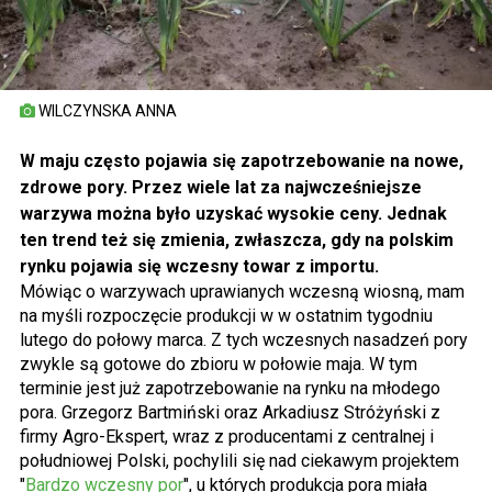
WILCZYNSKA ANNA
W maju często pojawia się zapotrzebowanie na nowe,
zdrowe pory. Przez wiele lat za najwcześniejsze
warzywa można było uzyskać wysokie ceny. Jednak
ten trend też się zmienia, zwłaszcza, gdy na polskim
rynku pojawia się wczesny towar z importu.
Mówiąc o warzywach uprawianych wczesną wiosną, mam
na myśli rozpoczęcie produkcji w w ostatnim tygodniu
lutego do połowy marca. Z tych wczesnych nasadzeń pory
zwykle są gotowe do zbioru w połowie maja. W tym
terminie jest już zapotrzebowanie na rynku na młodego
pora. Grzegorz Bartmiński oraz Arkadiusz Stróżyński z
firmy Agro-Ekspert, wraz z producentami z centralnej i
południowej Polski, pochylili się nad ciekawym projektem
"
Bardzo wczesny por
", u których produkcja pora miała