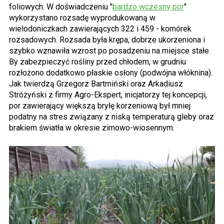
foliowych. W doświadczeniu "
bardzo wczesny por
"
wykorzystano rozsadę wyprodukowaną w
wielodoniczkach zawierających 322 i 459 - komórek
rozsadowych. Rozsada była krępa, dobrze ukorzeniona i
szybko wznawiła wzrost po posadzeniu na miejsce stałe.
By zabezpieczyć rośliny przed chłodem, w grudniu
rozłożono dodatkowo płaskie osłony (podwójna włóknina).
Jak twierdzą Grzegorz Bartmiński oraz Arkadiusz
Stróżyński z firmy Agro-Ekspert, inicjatorzy tej koncepcji,
por zawierający większą bryłę korzeniową był mniej
podatny na stres związany z niską temperaturą gleby oraz
brakiem światła w okresie zimowo-wiosennym.