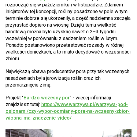
rozpocząć się w październiku i w listopadzie. Zdaniem
inicjatorów tej koncepcji, rośliny posadzone w pole w tym
terminie dobrze się ukorzeniły, a część nadziemna zaczęła
przyrastać dopiero na wiosnę. Dzięki temu wielkość
handlową można było uzyskać nawet o 2–3 tygodni
wcześniej w porównaniu z sadzeniem roślin w lutym.
Ponadto postanowiono przetestować rozsady w różnej
wielkości doniczkach, a to miało decydować o wczesności
zbioru.
Największą obawą producentów pora przy tak wczesnych
nasadzeniach była jarowizacja roślin oraz ich
przemarznięcie zimą.
Projekt "
Bardzo wczesny por
" - więcej informacji
znajdziesz tutaj:
https://www.warzywa.pl/warzywa-pod-
oslonami/czy-wybor-odmiany-pora-na-wczesny-zbior-
wiosna-ma-znaczenie-video/