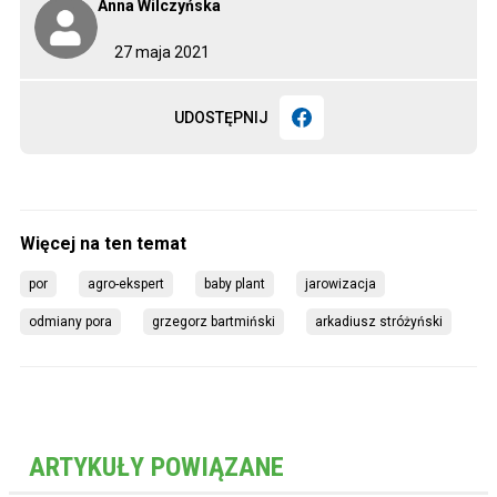
Anna Wilczyńska
27 maja 2021
UDOSTĘPNIJ
por
agro-ekspert
baby plant
jarowizacja
odmiany pora
grzegorz bartmiński
arkadiusz stróżyński
ARTYKUŁY POWIĄZANE