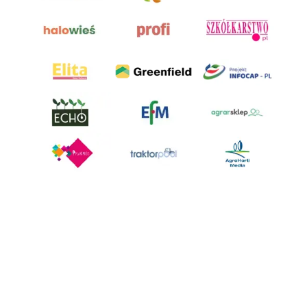
AgroHorti Media Sp. z o.o. ul. Metalowa 5, 60-118 Poznań. Akta rejestrowe
przechowywane w Sądzie Rejonowym Poznań - Nowe Miasto i Wilda w
Poznaniu, VIII Wydziale Gospodarczym, KRS 0001116269, NIP 7792573719,
REGON 529158846, kapitał zakładowy: 3.608.000 PLN.
Wszystkie prezentowane w ramach niniejszego portalu treści są
własnością AgroHorti Media Sp. z o.o, są zastrzeżone i chronione prawem
autorskim, kopiowanie i dalsze rozpowszechnianie treści jest zabronione.
(art. 25 ust. 1 pkt 1b ustawy z 4 lutego 1994 roku o prawie autorskim i
prawach pokrewnych.