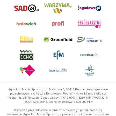
AgroHorti Media Sp. z o.o. ul. Metalowa 5, 60-118 Poznań. Akta rejestrowe
przechowywane w Sądzie Rejonowym Poznań - Nowe Miasto i Wilda w
Poznaniu, VIII Wydziale Gospodarczym, KRS 0001116269, NIP 7792573719,
REGON 529158846, kapitał zakładowy: 3.608.000 PLN.
Wszystkie prezentowane w ramach niniejszego portalu treści są
własnością AgroHorti Media Sp. z o.o, są zastrzeżone i chronione prawem