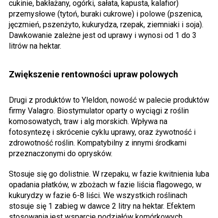
cukinie, bakłażany, ogórki, sałata, kapusta, kalafior)
przemysłowe (tytoń, buraki cukrowe) i polowe (pszenica,
jęczmień, pszenżyto, kukurydza, rzepak, ziemniaki i soja).
Dawkowanie zależne jest od uprawy i wynosi od 1 do 3
litrów na hektar.
Zwiększenie rentowności upraw polowych
Drugi z produktów to Yleldon, nowość w palecie produktów
firmy Valagro. Biostymulator oparty o wyciągi z roślin
komosowatych, traw i alg morskich. Wpływa na
fotosyntezę i skrócenie cyklu uprawy, oraz żywotność i
zdrowotność roślin. Kompatybilny z innymi środkami
przeznaczonymi do oprysków.
Stosuje się go dolistnie. W rzepaku, w fazie kwitnienia luba
opadania płatków, w zbożach w fazie liścia flagowego, w
kukurydzy w fazie 6-8 liści. We wszystkich roślinach
stosuje się 1 zabieg w dawce 2 litry na hektar. Efektem
stosowania jest wsparcie podziałów komórkowych,