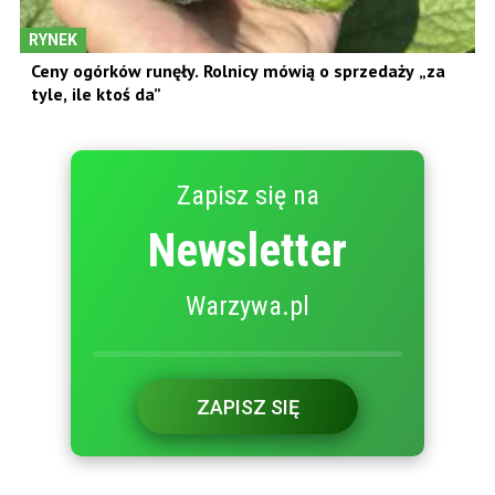
RYNEK
Ceny ogórków runęły. Rolnicy mówią o sprzedaży „za
tyle, ile ktoś da”
Zapisz się na
Newsletter
Warzywa.pl
ZAPISZ SIĘ