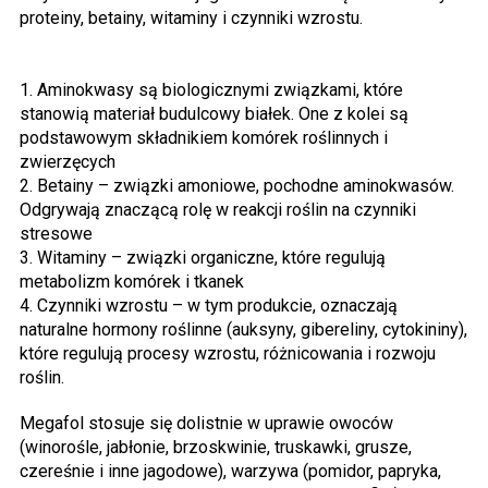
proteiny, betainy, witaminy i czynniki wzrostu.
1. Aminokwasy są biologicznymi związkami, które
stanowią materiał budulcowy białek. One z kolei są
podstawowym składnikiem komórek roślinnych i
zwierzęcych
2. Betainy – związki amoniowe, pochodne aminokwasów.
Odgrywają znaczącą rolę w reakcji roślin na czynniki
stresowe
3. Witaminy – związki organiczne, które regulują
metabolizm komórek i tkanek
4. Czynniki wzrostu – w tym produkcie, oznaczają
naturalne hormony roślinne (auksyny, gibereliny, cytokininy),
które regulują procesy wzrostu, różnicowania i rozwoju
roślin.
Megafol stosuje się dolistnie w uprawie owoców
(winorośle, jabłonie, brzoskwinie, truskawki, grusze,
czereśnie i inne jagodowe), warzywa (pomidor, papryka,