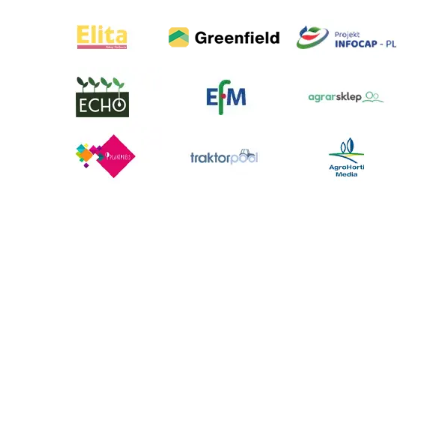
AgroHorti Media Sp. z o.o. ul. Metalowa 5, 60-118 Poznań. Akta rejestrowe
przechowywane w Sądzie Rejonowym Poznań - Nowe Miasto i Wilda w
Poznaniu, VIII Wydziale Gospodarczym, KRS 0001116269, NIP 7792573719,
REGON 529158846, kapitał zakładowy: 3.608.000 PLN.
Wszystkie prezentowane w ramach niniejszego portalu treści są
własnością AgroHorti Media Sp. z o.o, są zastrzeżone i chronione prawem
autorskim, kopiowanie i dalsze rozpowszechnianie treści jest zabronione.
(art. 25 ust. 1 pkt 1b ustawy z 4 lutego 1994 roku o prawie autorskim i
prawach pokrewnych.