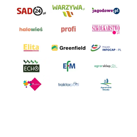
AgroHorti Media Sp. z o.o. ul. Metalowa 5, 60-118 Poznań. Akta rejestrowe
przechowywane w Sądzie Rejonowym Poznań - Nowe Miasto i Wilda w
Poznaniu, VIII Wydziale Gospodarczym, KRS 0001116269, NIP 7792573719,
REGON 529158846, kapitał zakładowy: 3.608.000 PLN.
Wszystkie prezentowane w ramach niniejszego portalu treści są
własnością AgroHorti Media Sp. z o.o, są zastrzeżone i chronione prawem