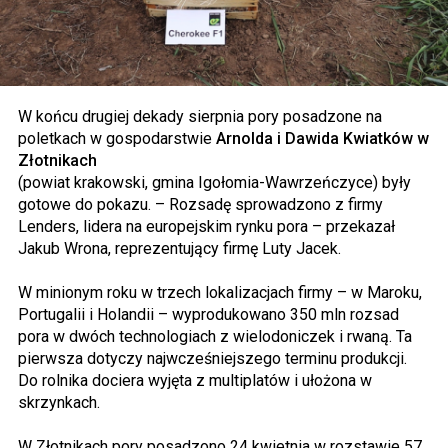
W końcu drugiej dekady sierpnia pory posadzone na
poletkach w gospodarstwie
Arnolda i Dawida Kwiatków w
Złotnikach
(powiat krakowski, gmina Igołomia-Wawrzeńczyce) były
gotowe do pokazu. – Rozsadę sprowadzono z firmy
Lenders, lidera na europejskim rynku pora – przekazał
Jakub Wrona, reprezentujący firmę Luty Jacek.
W minionym roku w trzech lokalizacjach firmy – w Maroku,
Portugalii i Holandii – wyprodukowano 350 mln rozsad
pora w dwóch technologiach z wielodoniczek i rwaną. Ta
pierwsza dotyczy najwcześniejszego terminu produkcji.
Do rolnika dociera wyjęta z multiplatów i ułożona w
skrzynkach.
W Złotnikach pory posadzono 24 kwietnia w rozstawie 57