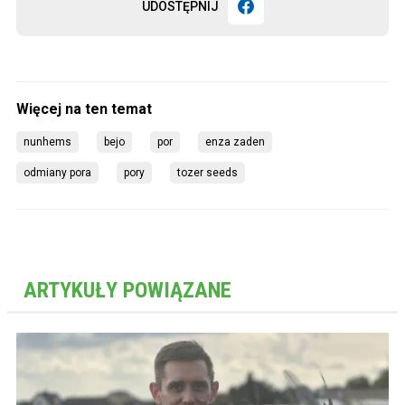
UDOSTĘPNIJ
nunhems
bejo
por
enza zaden
odmiany pora
pory
tozer seeds
ARTYKUŁY POWIĄZANE